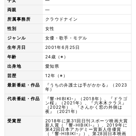
子女
—
両親
—
所属事務所
クラウドナイン
性別
女性
ジャンル
女優・歌手・モデル
生年月日
2001年6月25日
年齢
24歳（※）
出身地
愛知県
芸歴
12年（※）
最新番組・作品
『うちの弁護士は手がかかる』（2023
年）
代表番組・作品
『響-HIBIKI-』（2018年）、『ドラゴ
ン桜』（2021年）、『六本木クラス』
（2022年）、『さんかく窓の外側は
夜』（2021年）
受賞歴
2018年に第31回日刊スポーツ映画大賞
新人賞（『響-HIBIKI-』）、2019年に
第42回日本アカデミー賞新人俳優賞
（『響-HIBIKI-』）、第28回日本映画