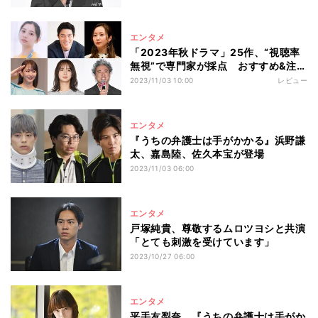
エンタメ
「2023年秋ドラマ」25作、“視聴率
無視”で専門家が採点 おすすめ&注目
ドラマは?
2023/11/03 10:00
レビュー
エンタメ
『うちの弁護士は手がかかる』浜野謙
太、嘉島陸、佐久本宝が登場
2023/11/03 06:00
エンタメ
戸塚純貴、尊敬するムロツヨシと共演
「とても刺激を受けています」
2023/10/27 06:00
エンタメ
平手友梨奈、『うちの弁護士は手がか