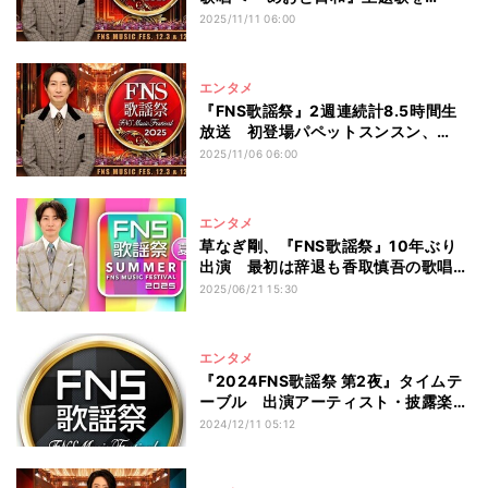
BE:FIRSTとコラボ
2025/11/11 06:00
エンタメ
『FNS歌謡祭』2週連続計8.5時間生
放送 初登場パペットスンスン、
Perfumeら29組発表
2025/11/06 06:00
エンタメ
草なぎ剛、『FNS歌謡祭』10年ぶり
出演 最初は辞退も香取慎吾の歌唱に
感動「頑張ってみようと」
2025/06/21 15:30
エンタメ
『2024FNS歌謡祭 第2夜』タイムテ
ーブル 出演アーティスト・披露楽曲
一覧
2024/12/11 05:12