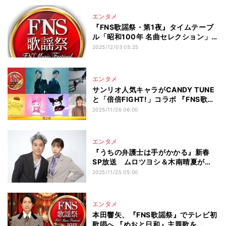
エンタメ
『FNS歌謡祭・第1夜』タイムテーブ
ル「昭和100年 名曲セレクション」
など
2025/12/03 05:25
エンタメ
サンリオ人気キャラがCANDY TUNE
と「倍倍FIGHT!」コラボ 『FNS歌謡
祭』第4弾出演アーティスト
2025/11/26 06:00
エンタメ
『うちの弁護士は手がかかる』新春
SP放送 ムロツヨシ＆木南晴夏が
『大恋愛』と真逆の関係性でタッグ
2025/11/25 05:00
エンタメ
本田響矢、『FNS歌謡祭』でテレビ初
歌唱へ 『めおと日和』主題歌を