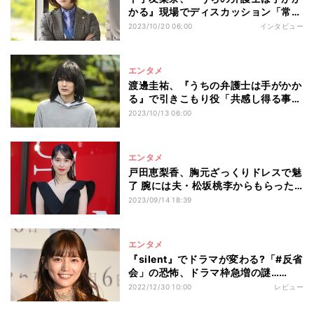
かる』現場でディスカッション「常に
話し合っていますね」
2023/10/20 06:00
インタビュー
エンタメ
渡邊圭祐、『うちの弁護士は手がかか
る』で引きこもり役「共感し得る事
象」
2023/10/13 06:00
エンタメ
戸田恵梨香、胸元ざっくりドレスで魅
了 腕には夫・松坂桃李からもらった
時計
2023/09/14 18:39
エンタメ
『silent』でドラマが変わる?「#反省
会」の恐怖、ドラマ枠急増の謎…
2022年ドラマ業界10大ニュース
2022/12/30 10:00
レビュー