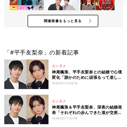
関連画像をもっと見る
「#平手友梨奈」の新着記事
エンタメ
神尾楓珠、平手友梨奈との結婚で心境
変化「誰かのために頑張るって楽しい
です」 充実の新婚生活も語る
2026/07/13 08:02
エンタメ
神尾楓珠＆平手友梨奈、深夜の結婚発
表「それぞれの歩んできた道が交差
し、一つの道に」
2026/02/11 02:05