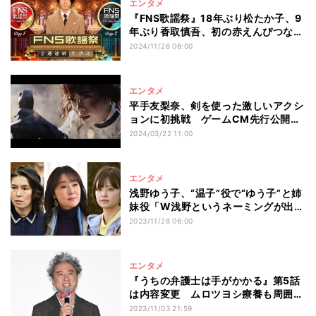
エンタメ
『FNS歌謡祭』18年ぶり松たか子、9
年ぶり香取慎吾、初の赤えんぴつなど
11組追加発表
2024/11/26 06:00
エンタメ
平手友梨奈、剣を使った激しいアクシ
ョンに初挑戦 ゲームCM先行公開で
歌唱曲も
2024/03/22 11:00
エンタメ
浅野ゆう子、“温子”役で“ゆう子”と姉
妹役「W浅野というネーミングが出て
くるドラマって?」
2023/11/28 06:00
エンタメ
『うちの弁護士は手がかかる』第5話
は内容変更 ムロツヨシ療養も周囲の
カバーで放送継続
2023/11/03 21:59