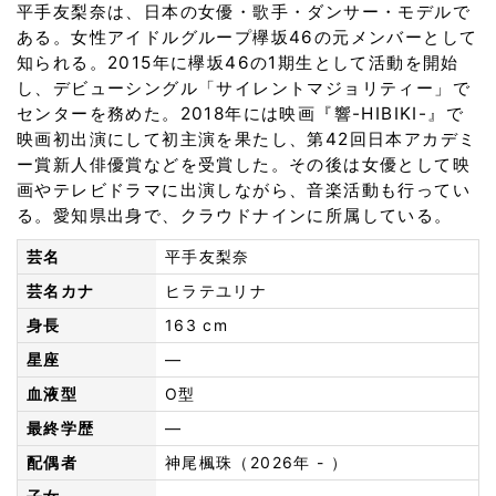
平手友梨奈は、日本の女優・歌手・ダンサー・モデルで
ある。女性アイドルグループ欅坂46の元メンバーとして
知られる。2015年に欅坂46の1期生として活動を開始
し、デビューシングル「サイレントマジョリティー」で
センターを務めた。2018年には映画『響-HIBIKI-』で
映画初出演にして初主演を果たし、第42回日本アカデミ
ー賞新人俳優賞などを受賞した。その後は女優として映
画やテレビドラマに出演しながら、音楽活動も行ってい
る。愛知県出身で、クラウドナインに所属している。
芸名
平手友梨奈
芸名カナ
ヒラテユリナ
身長
163 cm
星座
—
血液型
O型
最終学歴
—
配偶者
神尾楓珠（2026年 - ）