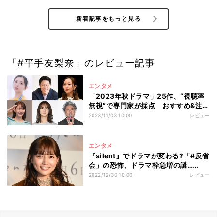
新着記事をもっと見る
「#平手友梨奈」のレビュー記事
エンタメ
「2023年秋ドラマ」25作、“視聴率
無視”で専門家が採点 おすすめ&注目
ドラマは?
2023/11/03 10:00
レビュー
エンタメ
『silent』でドラマが変わる?「#反省
会」の恐怖、ドラマ枠急増の謎…
2022年ドラマ業界10大ニュース
2022/12/30 10:00
レビュー