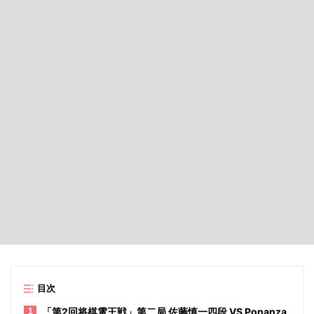
目次
「第2回将棋電王戦」第二局 佐藤慎一四段 VS Ponanza
1