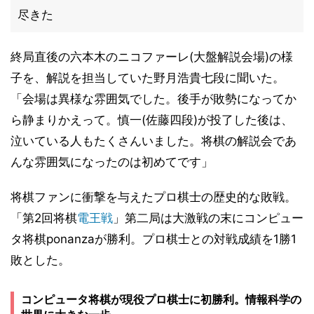
尽きた
終局直後の六本木のニコファーレ(大盤解説会場)の様
子を、解説を担当していた野月浩貴七段に聞いた。
「会場は異様な雰囲気でした。後手が敗勢になってか
ら静まりかえって。慎一(佐藤四段)が投了した後は、
泣いている人もたくさんいました。将棋の解説会であ
んな雰囲気になったのは初めてです」
将棋ファンに衝撃を与えたプロ棋士の歴史的な敗戦。
「第2回将棋
電王戦
」第二局は大激戦の末にコンピュー
タ将棋ponanzaが勝利。プロ棋士との対戦成績を1勝1
敗とした。
コンピュータ将棋が現役プロ棋士に初勝利。情報科学の