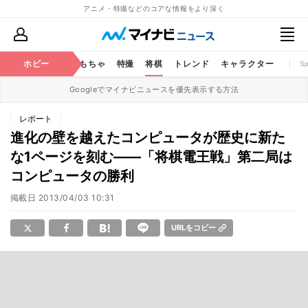
アニメ・特撮などのコアな情報をより深く
鉄道
コミック
ホビー
おもちゃ
特撮
将棋
トレンド
キャラクター
S
Googleでマイナビニュースを優先表示する方法
レポート
進化の壁を越えたコンピュータが歴史に新た
な1ページを刻む――「将棋電王戦」第二局は
コンピュータの勝利
掲載日
2013/04/03 10:31
URLをコピー