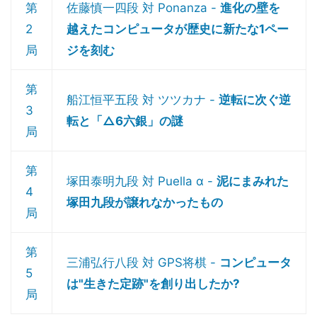
第
佐藤慎一四段 対 Ponanza -
進化の壁を
2
越えたコンピュータが歴史に新たな1ペー
局
ジを刻む
第
船江恒平五段 対 ツツカナ -
逆転に次ぐ逆
3
転と「△6六銀」の謎
局
第
塚田泰明九段 対 Puella α -
泥にまみれた
4
塚田九段が譲れなかったもの
局
第
三浦弘行八段 対 GPS将棋 -
コンピュータ
5
は"生きた定跡"を創り出したか?
局