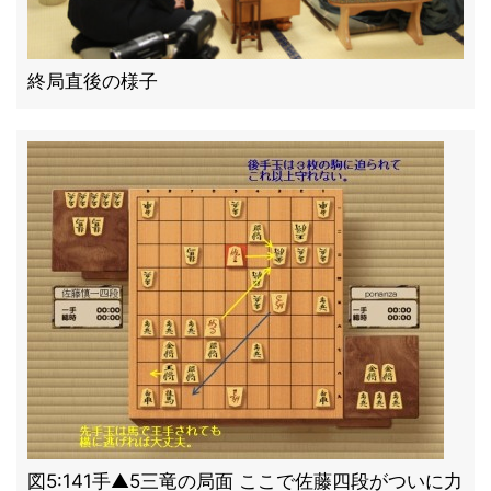
終局直後の様子
図5:141手▲5三竜の局面 ここで佐藤四段がついに力