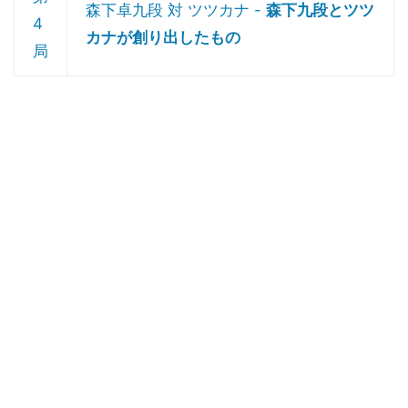
森下卓九段 対 ツツカナ -
森下九段とツツ
4
カナが創り出したもの
局