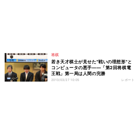
将棋
若き天才棋士が見せた"戦いの理想形"と
コンピュータの悪手――「第2回将棋電
王戦」第一局は人間の完勝
2013/03/27 10:05
レポート