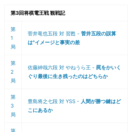
第3回将棋電王戦 観戦記
第
菅井竜也五段 対 習甦 -
菅井五段の誤算
1
は"イメージと事実の差
局
第
佐藤紳哉六段 対 やねうら王 -
罠をかいく
2
ぐり最後に生き残ったのはどちらか
局
第
豊島将之七段 対 YSS -
人間が勝つ鍵はど
3
こにあるか
局
第