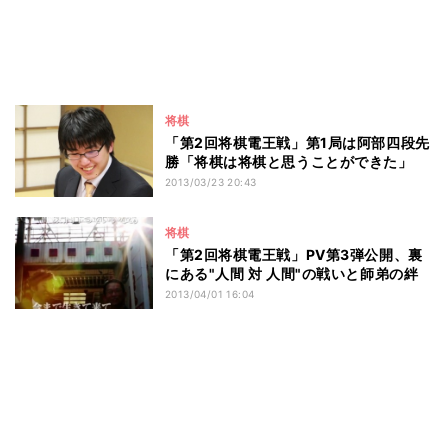
将棋
「第2回将棋電王戦」第1局は阿部四段先
勝「将棋は将棋と思うことができた」
2013/03/23 20:43
将棋
「第2回将棋電王戦」PV第3弾公開、裏
にある"人間 対 人間"の戦いと師弟の絆
2013/04/01 16:04