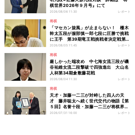
棋世界2026年９月号』にて
2026/08/06 11:30
レポート
将棋
「マセカン旋風」が止まらない！ 柵木
幹太五段が服部慎一郎七段に圧勝で挑戦
に王手 第39期竜王戦挑戦者決定戦第１
局
2026/08/05 11:45
レポート
将棋
厳しかった端攻め 中七海女流三段が磯
谷祐維女流二段撃破で四強進出 大山名
人杯第34期倉敷藤花戦
2026/08/04 11:30
レポート
将棋
天才・加藤一二三が対峙した四人の天
才 藤井聡太へ続く世代交代の物語【第
５回】名誉十段・加藤一二三が将棋界に
残したもの
2026/07/31 16:00
レポート