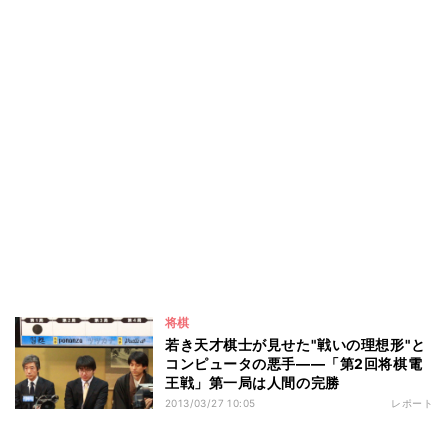
将棋
若き天才棋士が見せた"戦いの理想形"と
コンピュータの悪手――「第2回将棋電
王戦」第一局は人間の完勝
2013/03/27 10:05
レポート