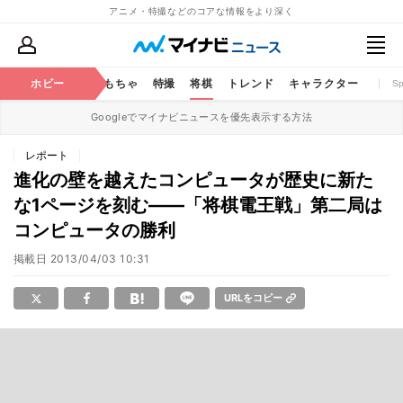
アニメ・特撮などのコアな情報をより深く
鉄道
コミック
ホビー
おもちゃ
特撮
将棋
トレンド
キャラクター
S
Googleでマイナビニュースを優先表示する方法
レポート
進化の壁を越えたコンピュータが歴史に新た
な1ページを刻む――「将棋電王戦」第二局は
コンピュータの勝利
掲載日
2013/04/03 10:31
URLをコピー