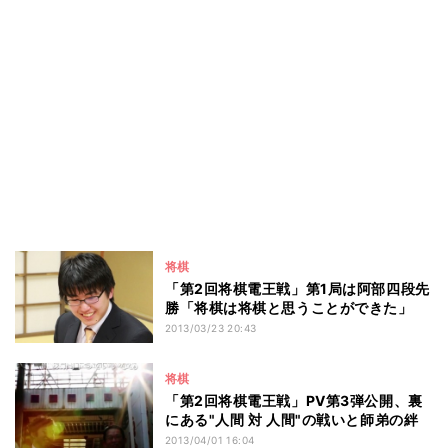
将棋
「第2回将棋電王戦」第1局は阿部四段先
勝「将棋は将棋と思うことができた」
2013/03/23 20:43
将棋
「第2回将棋電王戦」PV第3弾公開、裏
にある"人間 対 人間"の戦いと師弟の絆
2013/04/01 16:04