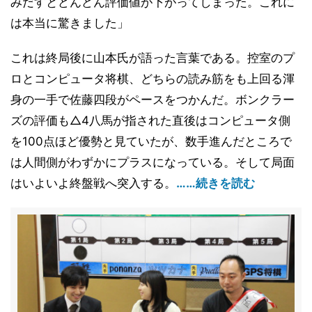
みだすとどんどん評価値が下がってしまった。これに
は本当に驚きました」
これは終局後に山本氏が語った言葉である。控室のプ
ロとコンピュータ将棋、どちらの読み筋をも上回る渾
身の一手で佐藤四段がペースをつかんだ。ボンクラー
ズの評価も△4八馬が指された直後はコンピュータ側
を100点ほど優勢と見ていたが、数手進んだところで
は人間側がわずかにプラスになっている。そして局面
はいよいよ終盤戦へ突入する。
……続きを読む