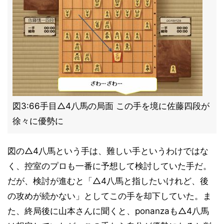
図3:66手目△4八馬の局面 この手を境に佐藤四段が
徐々に優勢に
図の△4八馬という手は、難しい手というわけではな
く、控室のプロも一番に予想して検討していた手だ。
だが、検討が進むと「△4八馬と指したいけれど、後
の攻めが続かない」としてこの手を却下していた。ま
た、終局後に山本さんに聞くと、ponanzaも△4八馬