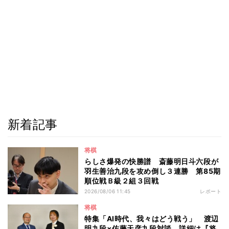
新着記事
将棋
らしさ爆発の快勝譜 斎藤明日斗六段が
羽生善治九段を攻め倒し３連勝 第85期
順位戦Ｂ級２組３回戦
2026/08/06 11:45
レポート
将棋
特集「AI時代、我々はどう戦う」 渡辺
明九段×佐藤天彦九段対談 詳細は『将