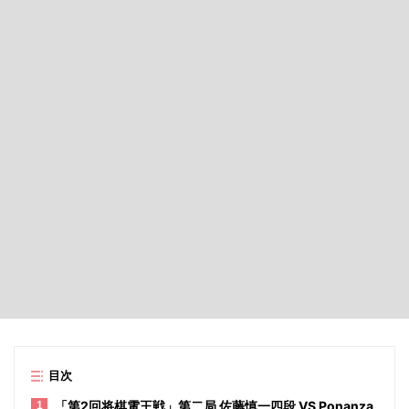
目次
「第2回将棋電王戦」第二局 佐藤慎一四段 VS Ponanza
1