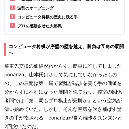
波乱のオープニング
2
コンピュータ将棋の歴史に残る手
3
プロを感動させた大熱戦
4
コンピュータ将棋が序盤の壁を越え、勝負は互角の展開
へ
飛車先交換の価値がわからず、簡単に許してしまった
ponanza。山本氏はさして気にしていなかったもの
の、この展開は第一局で習甦が端歩を突く手の価値を
分からずに不利になった展開と似ており、控室の関係
者間では「第二局もプロ棋士が完勝か」という空気が
漂い始めていた。しかし、そんな空気を吹き飛ばす驚
きの手が指される。ponanzaが自ら端歩をズンズンと
2回突いたのだ。