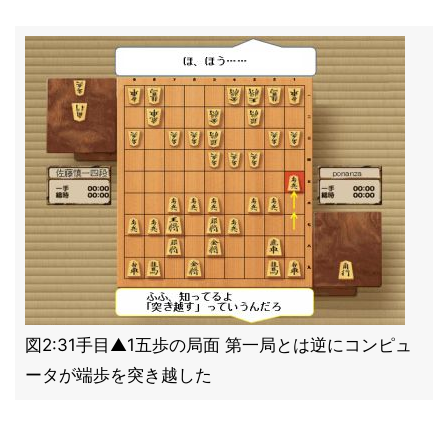
図2:31手目▲1五歩の局面 第一局とは逆にコンピュ
ータが端歩を突き越した