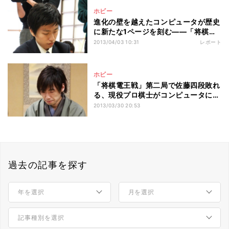
ホビー
進化の壁を越えたコンピュータが歴史
に新たな1ページを刻む――「将棋電
王戦」第二局はコンピュータの勝利
2013/04/03 10:31
レポート
ホビー
「将棋電王戦」第二局で佐藤四段敗れ
る、現役プロ棋士がコンピュータに初
の敗北
2013/03/30 20:53
過去の記事を探す