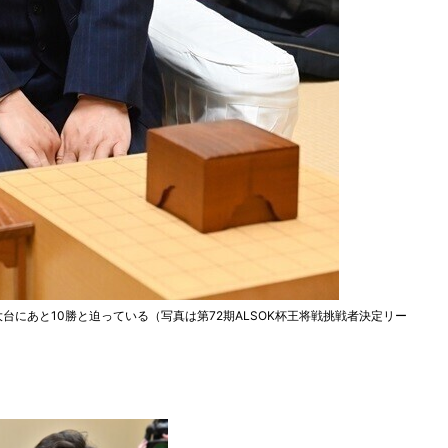
大台にあと10勝と迫っている（写真は第72期ALSOK杯王将戦挑戦者決定リー