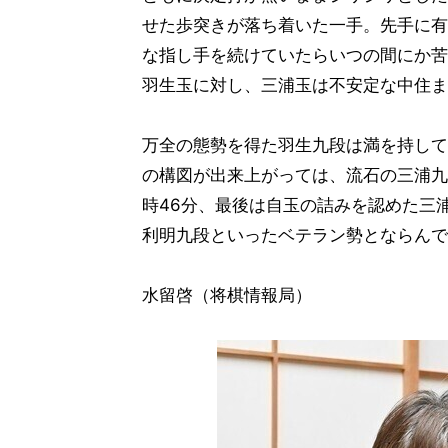
せた歩突きが落ち着いた一手。先手に有
な指し手を続けていたらいつの間にか苦
羽生玉に対し、三浦玉は不安定な中住ま
万全の態勢を得た羽生九段は満を持して
の構図が出来上がっては、流石の三浦九
時46分、最後は自玉の詰みを認めた三
利明九段といったベテラン勢とならんで
水留啓（将棋情報局）