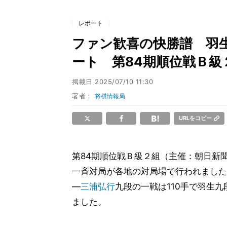
レポート
ファン歓喜の快勝譜 羽
ート 第84期順位戦Ｂ級
掲載日
2025/07/10 11:30
著者：
将棋情報局
URLをコピー
第84期順位戦Ｂ級２組（主催：朝日新
一斉対局が各地の対局場で行われました
―
三浦弘行
九段の一戦は110手で羽生
ました。