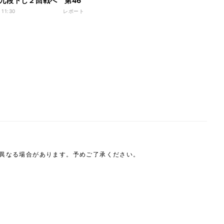
九段下し２回戦へ 第46
本シリーズ JTプロ公式戦
 11:30
レポート
は異なる場合があります。予めご了承ください。