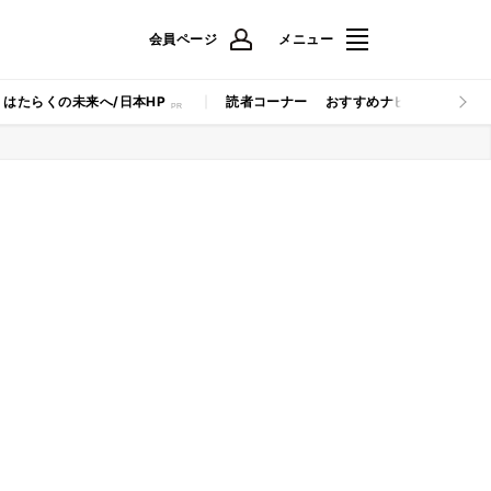
会員ページ
メニュー
はたらくの未来へ/日本HP
読者コーナー
おすすめナビ
マイナビB