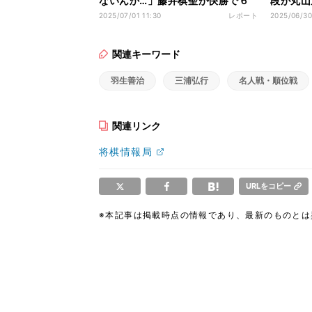
ないんか…」藤井棋聖が快勝で６
段が丸山
連覇、通算タイトル数は30の大台
回将棋日
2025/07/01 11:30
レポート
2025/06/30
に ヒューリック杯第96期棋聖戦
五番勝負第３局
関連キーワード
羽生善治
三浦弘行
名人戦・順位戦
関連リンク
将棋情報局
URLをコピー
※本記事は掲載時点の情報であり、最新のものと