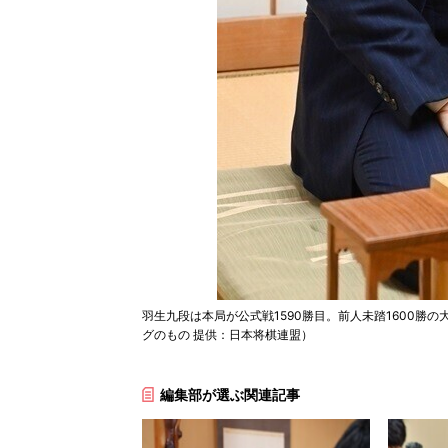
羽生九段は本局が公式戦1590勝目。前人未踏1600勝の
グのもの 提供：日本将棋連盟）
編集部が選ぶ関連記事