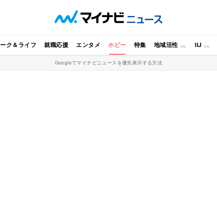
ワーク＆ライフ
就職応援
エンタメ
ホビー
特集
地域活性
IIJ
Googleでマイナビニュースを優先表示する方法