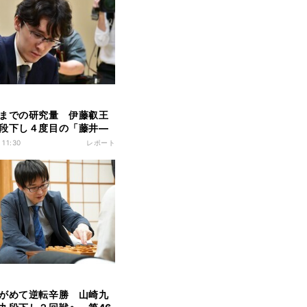
までの研究量 伊藤叡王
段下し４度目の「藤井―
イトル戦へ 第73期王座
 11:30
レポート
決定戦
がめて逆転辛勝 山崎九