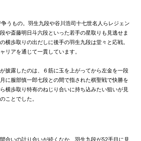
で争うもの。羽生九段や谷川浩司十七世名人らレジェン
段や斎藤明日斗六段といった若手の星取りも見逃せま
の横歩取りの出だしに後手の羽生九段は堂々と応戦。
ャリアを通じて一貫しています。
が披露したのは、６筋に玉を上がってから左金を一段
月に服部慎一郎七段との間で指された棋聖戦で快勝を
ら横歩取り特有のねじり合いに持ち込みたい狙いが見
のことでした。
間合いの計り合いが続くなか、羽生九段が52手目に見