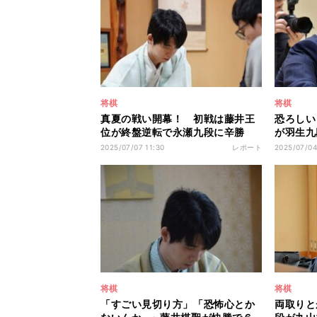
将棋
将棋
真夏の戦い開幕！ 初戦は藤井王
恐ろしい
位が終盤逆転で永瀬九段に辛勝
が羽生九
伊藤園お～いお茶杯第66期王位戦
伊藤」タ
2025/07/07 11:30
レポート
2025/07/04
七番勝負第１局
戦挑戦者
将棋
将棋
「すごい見切り方」「恐怖心とか
両取りと