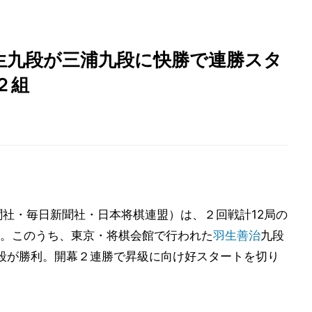
生九段が三浦九段に快勝で連勝スタ
２組
聞社・毎日新聞社・日本将棋連盟）は、２回戦計12局の
。このうち、東京・将棋会館で行われた
羽生善治
九段
九段が勝利。開幕２連勝で昇級に向け好スタートを切り