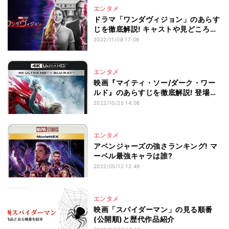
エンタメ
ドラマ「ワンダヴィジョン」のあらす
じを徹底解説! キャストや見どころも
紹介
2022/11/08 17:08
エンタメ
映画『マイティ・ソー/ダーク・ワー
ルド』のあらすじを徹底解説! 登場人
物や見どころは?
2022/10/25 14:08
エンタメ
アベンジャーズの強さランキング! マ
ーベル最強キャラは誰?
2022/05/12 12:49
エンタメ
映画「スパイダーマン」の見る順番
(公開順)と歴代作品紹介