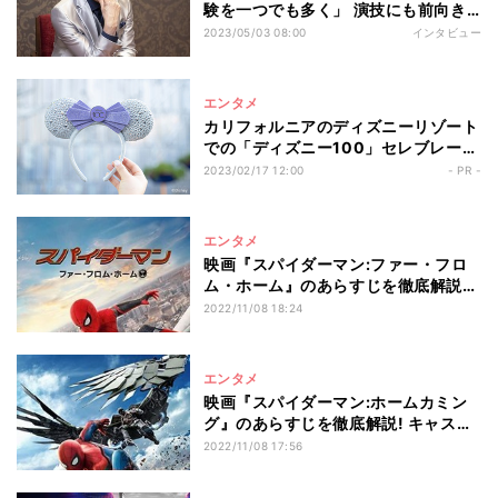
験を一つでも多く」 演技にも前向き
「楽しい」
2023/05/03 08:00
インタビュー
エンタメ
カリフォルニアのディズニーリゾート
での「ディズニー100」セレブレーシ
ョンが話題！ 情報を探りにビンゴゲ
2023/02/17 12:00
- PR -
ームに挑戦
エンタメ
映画『スパイダーマン:ファー・フロ
ム・ホーム』のあらすじを徹底解説!
キャストや見どころも紹介
2022/11/08 18:24
エンタメ
映画『スパイダーマン:ホームカミン
グ』のあらすじを徹底解説! キャスト
や見どころも紹介
2022/11/08 17:56