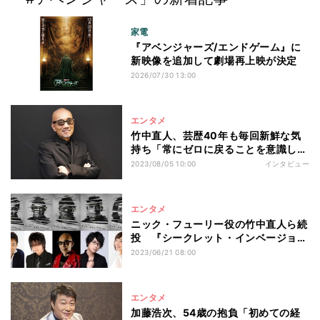
家電
『アベンジャーズ/エンドゲーム』に
新映像を追加して劇場再上映が決定
2026/07/30 13:00
エンタメ
竹中直人、芸歴40年も毎回新鮮な気
持ち「常にゼロに戻ることを意識して
いる」
2023/08/05 10:00
インタビュー
エンタメ
ニック・フューリー役の竹中直人ら続
投 『シークレット・インベージョ
ン』日本版声優決定
2023/06/21 08:00
エンタメ
加藤浩次、54歳の抱負「初めての経