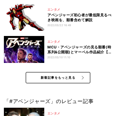
エンタメ
アベンジャーズ初心者が最低限見るべ
き映画を、順番含めて解説
2022/03/22 16:49
エンタメ
MCU・アベンジャーズの見る順番(時
系列&公開順)とマーベル作品紹介【最
新】
2022/03/10 11:10
新着記事をもっと見る
「#アベンジャーズ」のレビュー記事
エンタメ