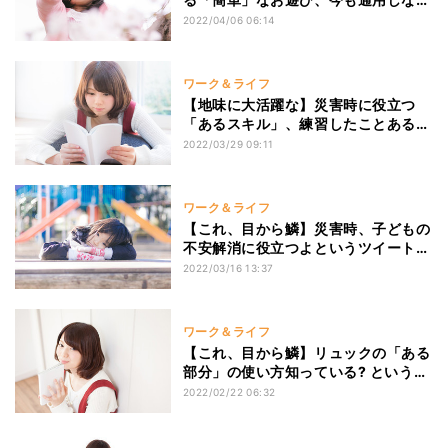
い? という指摘に「子どもだけじゃな
2022/04/06 06:14
い私も喜ぶ」「カップ麺のフタもお勧
め」「常備しておく」の声
ワーク＆ライフ
【地味に大活躍な】災害時に役立つ
「あるスキル」、練習したことある?
という指摘に「やったことないので習
2022/03/29 09:11
得したい」「必要だと痛感した」「や
っぱり強い」と納得の声
ワーク＆ライフ
【これ、目から鱗】災害時、子どもの
不安解消に役立つよというツイート
に、「大切なこと」「こんな使い方
2022/03/16 13:37
が」「100均も活用できる」「オタク
男、大人気だった」と納得の声
ワーク＆ライフ
【これ、目から鱗】リュックの「ある
部分」の使い方知っている? というツ
イートに、「便利そう「どこで買え
2022/02/22 06:32
る?」「100均のは向いていない」と
驚きや報告の声