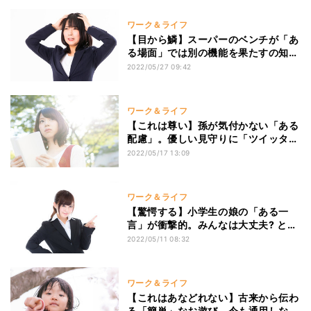
こない」の声
ワーク＆ライフ
【目から鱗】スーパーのベンチが「あ
る場面」では別の機能を果たすの知っ
ている? と指摘。驚愕の事実→「見え
2022/05/27 09:42
方が変わった」「凄いアイデア」「ど
うせうちは200年後」と界隈に衝撃
ワーク＆ライフ
【これは尊い】孫が気付かない「ある
配慮」。優しい見守りに「ツイッター
やってて良かった」「愛だ」「中の人
2022/05/17 13:09
の年代が見て取れるのがいい」とざわ
つく
ワーク＆ライフ
【驚愕する】小学生の娘の「ある一
言」が衝撃的。みんなは大丈夫? と危
惧する投稿に「これは危険な兆候」
2022/05/11 08:32
「にわかには信じがたいが、さもあり
なん」「ハードルが高いのかも」「情
報過多の落とし穴」と物議
ワーク＆ライフ
【これはあなどれない】古来から伝わ
る「簡単」なお遊び、今も通用しな