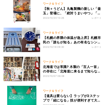
ワーク＆ライフ
【秋＋うどん】丸亀製麵の新しい「釜
玉」登場に、「絶対うまいやつ」「牛
すきという言葉に弱い」「とても好き
2023/10/20 10:26
レポート
な味」「堪能した」と界隈でお祭りに
ワーク＆ライフ
【札幌の界隈の体温が急上昇】札幌市
民の「誰もが知る」あの有名なシンボ
ルが買える! SNS上の報告に「胸熱」
2023/10/18 09:30
レポート
「絶対買う」とみんな大興奮
ワーク＆ライフ
北海道では常識? 木製の「百人一首」
の存在に「北海道に来るまで知らなか
った」「欲しい人はいる」「小学生の
2023/10/07 06:08
ころに遊んだ」とSNSで注目を集める
ワーク＆ライフ
【道具は要らない】ラップが2ステッ
プで「紐になる」技が便利すぎて大注
目