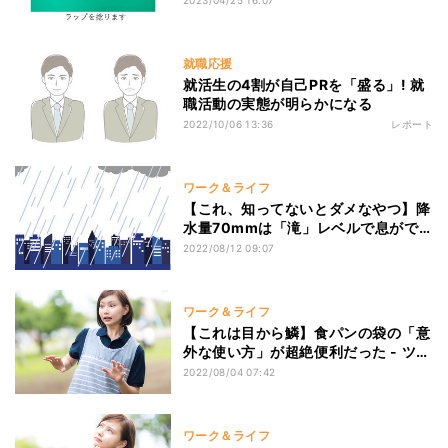
2023/04/25 16:07
就職応援
就活生の4割が自己PRを「盛る」! 就
職活動の実態が明らかになる
2022/10/06 13:36
レポート
ワーク＆ライフ
【これ、知ってないとダメなやつ】降
水量70mmは「滝」レベルで息がで
きない! 雨量の数字と実際の体感を解
2022/08/12 09:07
説したツイートに、「実は凄いことな
のね」「ホントに滝だった」と誰もが
納得
ワーク＆ライフ
【これは目から鱗】食パンの袋の「意
外な使い方」が超絶便利だった - ツイ
ッター民「そんなの一言も書いてな
2022/08/04 07:42
い」「常識ですよ」「うちはオムツ」
「猫に使う」など大反響
ワーク＆ライフ