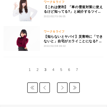
ワーク＆ライフ
【これは便利】「車の雪道対策に使え
るけど知ってる?」と紹介するツイー
トへ、「大活躍です」「値段も手ご
2022/02/15 06:05
ろ」「検索する」「検証すべきでは」
と界隈で話題に
ワーク＆ライフ
【知らないとヤバイ】災害時に「でき
ないと」自宅がエライことになる? あ
る対処法を紹介したツイートに、「勘
2022/02/08 06:02
違いしていた」「貼っておくと安心」
「再考すべきでは?」と喧々諤々とな
る
1
2
3
4
5
6
7