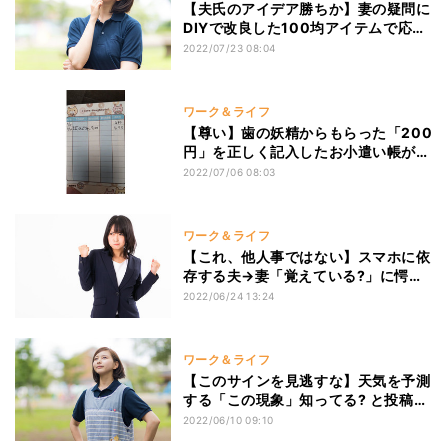
【夫氏のアイデア勝ちか】妻の疑問に
DIYで改良した100均アイテムで応え
る→ツイッター民「これは確かに」
2022/07/23 08:04
「こういう使い方か!」「黒もよい
ぞ」と注目の的に
ワーク＆ライフ
【尊い】歯の妖精からもらった「200
円」を正しく記入したお小遣い帳が
Twitterに紹介→「妖精もにっこり」
2022/07/06 08:03
「日本は大丈夫だ」「うちは100円だ
った」と大反響
ワーク＆ライフ
【これ、他人事ではない】スマホに依
存する夫→妻「覚えている?」に愕
然。投稿に対して「あるある」「これ
2022/06/24 13:24
は笑えない」と危機感を持つ人多数
ワーク＆ライフ
【このサインを見逃すな】天気を予測
する「この現象」知ってる? と投稿
→「ボールみたいなやつか」「不吉の
2022/06/10 09:10
前兆と言われた」「ガンダムしか出て