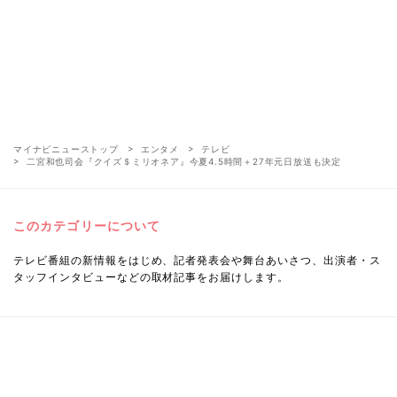
マイナビニューストップ
エンタメ
テレビ
二宮和也司会『クイズ＄ミリオネア』今夏4.5時間＋27年元日放送も決定
このカテゴリーについて
テレビ番組の新情報をはじめ、記者発表会や舞台あいさつ、出演者・ス
タッフインタビューなどの取材記事をお届けします。