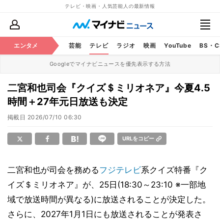
テレビ・映画・人気芸能人の最新情報
エンタメ
芸能
テレビ
ラジオ
映画
YouTube
BS・
Googleでマイナビニュースを優先表示する方法
二宮和也司会『クイズ＄ミリオネア』今夏4.5
時間＋27年元日放送も決定
掲載日
2026/07/10 06:30
URLをコピー
二宮和也が司会を務める
フジテレビ
系クイズ特番『ク
イズ＄ミリオネア』が、25日(18:30～23:10 ※一部地
域で放送時間が異なる)に放送されることが決定した。
さらに、2027年1月1日にも放送されることが発表さ