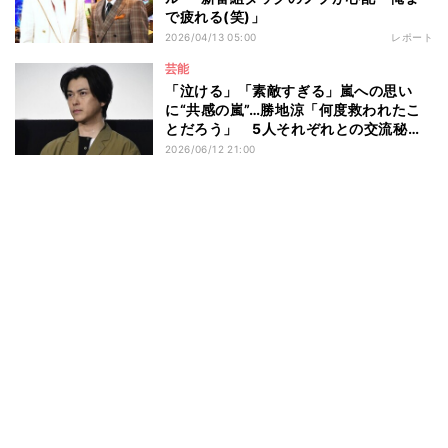
で疲れる(笑)」
2026/04/13 05:00
レポート
芸能
「泣ける」「素敵すぎる」嵐への思い
に“共感の嵐”…勝地涼「何度救われたこ
とだろう」 5人それぞれとの交流秘話
も明かす
2026/06/12 21:00