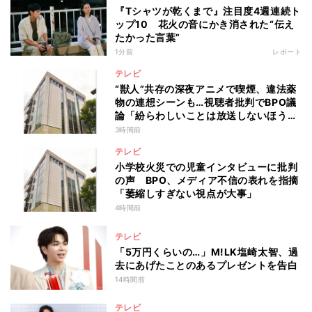
『Tシャツが乾くまで』注目度4週連続ト
ップ10 花火の音にかき消された“伝え
たかった言葉”
1分前
レポート
テレビ
“獣人”共存の深夜アニメで喫煙、違法薬
物の連想シーンも…視聴者批判でBPO議
論「紛らわしいことは放送しないほう
が」
3時間前
テレビ
小学校火災での児童インタビューに批判
の声 BPO、メディア不信の表れを指摘
「萎縮しすぎない視点が大事」
4時間前
テレビ
「5万円くらいの…」M!LK塩崎太智、過
去にあげたことのあるプレゼントを告白
14時間前
テレビ