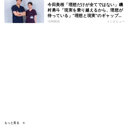
今田美桜「理想だけが全てではない」磯
村勇斗「現実を乗り越えるから、理想が
待っている」“理想と現実”のギャップに
悩む人へ 第一線で活躍する俳優2人の
15時間前
インタビュー
向き合い方とは
もっと見る