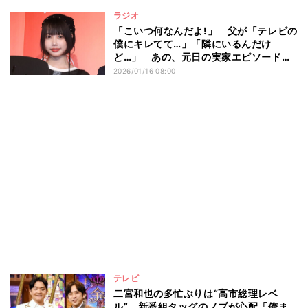
ラジオ
「こいつ何なんだよ!」 父が「テレビの
僕にキレてて…」「隣にいるんだけ
ど…」 あの、元日の実家エピソードを
明かす
2026/01/16 08:00
テレビ
二宮和也の多忙ぶりは“高市総理レベ
ル” 新番組タッグのノブが心配「俺ま