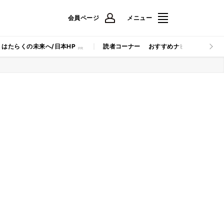
会員ページ
メニュー
はたらくの未来へ/日本HP
読者コーナー
おすすめナビ
マイナビB