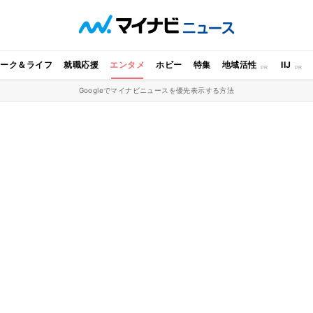
ワーク＆ライフ
就職応援
エンタメ
ホビー
特集
地域活性
IIJ
Googleでマイナビニュースを優先表示する方法