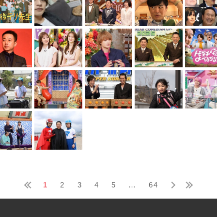
1
2
3
4
5
…
64