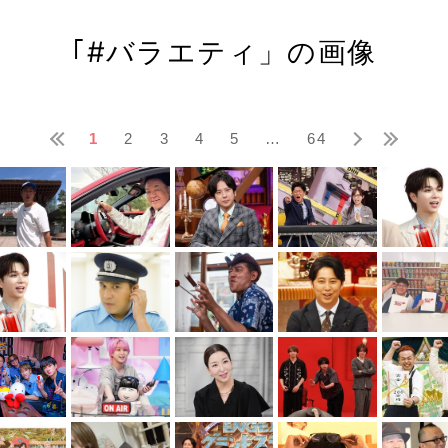
｢#バラエティ」の画像
1
2
3
4
5
…
64