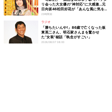
リ会った大女優の“神対応”に大感激…元
日向坂46松田好花が「あんな風に気を使
える人になりたい」と感動した“振る舞
23時間前
い”とは
ラジオ
「勝ちたいんや!」86歳で亡くなった板
東英二さん、明石家さんまを驚かせ
た“女装”秘話「執念がすごい」
2026/08/07 08:00