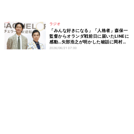
ラジオ
「みんな好きになる」「人格者」森保一
監督からオランダ戦前日に届いたLINEに
感動…矢部浩之が明かした秘話に岡村隆
史も興奮
2026/06/21 07:00