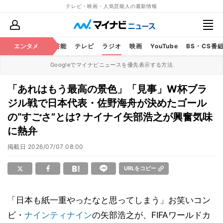
テレビ・映画・人気芸能人の最新情報
エンタメ
芸能
テレビ
ラジオ
映画
YouTube
BS・CS番
Googleでマイナビニュースを優先表示する方法
「あれはもう最高の景色」「見事」W杯ブラ
ジル戦で日本代表・佐野海舟が決めたゴール
の“すごさ”とは? ナイナイ矢部浩之が興奮気味
に熱弁
掲載日
2026/07/07 08:00
URLをコピー
「日本も紙一重やったなと思ってしまう」お笑いコン
ビ・
ナインティナイン
の矢部浩之が、FIFAワールドカ