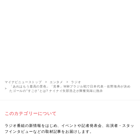
マイナビニューストップ
エンタメ
ラジオ
「あれはもう最高の景色」「見事」W杯ブラジル戦で日本代表・佐野海舟が決め
たゴールの“すごさ”とは? ナイナイ矢部浩之が興奮気味に熱弁
このカテゴリーについて
ラジオ番組の新情報をはじめ、イベントや記者発表会、出演者・スタッ
フインタビューなどの取材記事をお届けします。