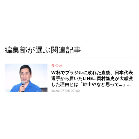
編集部が選ぶ関連記事
ラジオ
W杯でブラジルに敗れた直後、日本代表
選手から届いたLINE…岡村隆史が大感激
した理由とは「紳士やなと思って…」
「素晴らしい」
2026/07/05 07:00