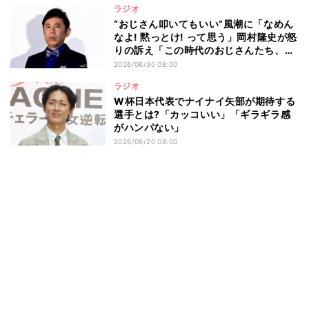
ラジオ
“おじさん叩いてもいい”風潮に「なめん
なよ! 黙っとけ! って思う」岡村隆史が怒
りの訴え「この時代のおじさんたち、ホ
ンマにかわいそう」
2026/06/30 08:00
ラジオ
W杯日本代表でナイナイ矢部が期待する
選手とは?「カッコいい」「ギラギラ感
がハンパない」
2026/06/20 08:00