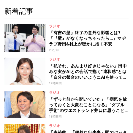
新着記事
ラジオ
『有吉の壁』終了の意外な影響とは?
「『壁』がなくなっちゃったら…」マヂ
ラブ野田&村上が密かに抱く不安
23分前
ラジオ
「私それ、あんまり好きじゃない」田中
みな実がAIとの会話で抱く“違和感”とは
「自分の都合のいいようにAIを使ってる
人たちって…」
12時間前
ラジオ
「ずっと前から聞いていた」「病気を放
っておくと大変なことになる」“ダブル
手術”のウエストランド井口に思うこと…
有吉弘行が本音を明かした“仕事と病
13時間前
気”の向き合い方
ラジオ
「奇跡的」「偶然な出来事」駅でバッタ