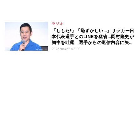
ラジオ
「しもた!」「恥ずかしい…」サッカー日
本代表選手とのLINEを猛省…岡村隆史が
胸中を吐露 選手からの返信内容に矢部
浩之は感動「素晴らしい」
2026/06/28 08:00