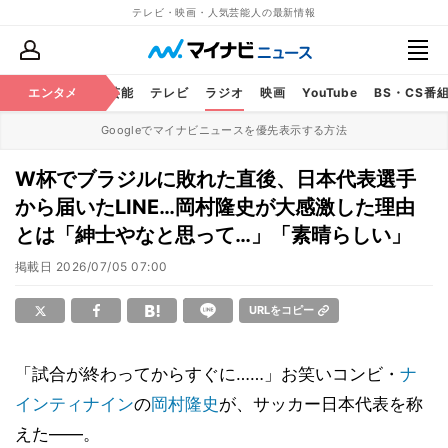
テレビ・映画・人気芸能人の最新情報
エンタメ
芸能
テレビ
ラジオ
映画
YouTube
BS・CS番
Googleでマイナビニュースを優先表示する方法
W杯でブラジルに敗れた直後、日本代表選手
から届いたLINE…岡村隆史が大感激した理由
とは「紳士やなと思って…」「素晴らしい」
掲載日
2026/07/05 07:00
URLをコピー
「試合が終わってからすぐに……」お笑いコンビ・
ナ
インティナイン
の
岡村隆史
が、サッカー日本代表を称
えた――。