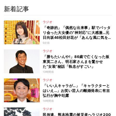
新着記事
ラジオ
「奇跡的」「偶然な出来事」駅でバッタ
リ会った大女優の“神対応”に大感激…元
日向坂46松田好花が「あんな風に気を使
える人になりたい」と感動した“振る舞
5分前
い”とは
ラジオ
「勝ちたいんや!」86歳で亡くなった板
東英二さん、明石家さんまを驚かせ
た“女装”秘話「執念がすごい」
13時間前
ラジオ
「いい人キャラが…」「キャラクターと
はいえ…」お笑い芸人の離婚発表に有吉
弘行が胸中吐露
14時間前
ラジオ
民放連、熊本地震の被災者へラジオ200