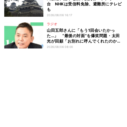
台 NHKは受信料免除、避難所にテレビ
も
2026/08/06 16:17
ラジオ
山田五郎さんに「もう1回会いたかっ
た…」 “最後の対面”を爆笑問題・太田
光が回顧「お別れに呼んでくれたのか
な」
2026/08/06 08:00