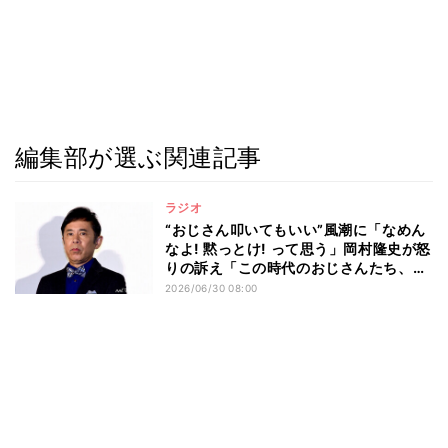
編集部が選ぶ関連記事
ラジオ
“おじさん叩いてもいい”風潮に「なめん
なよ! 黙っとけ! って思う」岡村隆史が怒
りの訴え「この時代のおじさんたち、ホ
ンマにかわいそう」
2026/06/30 08:00