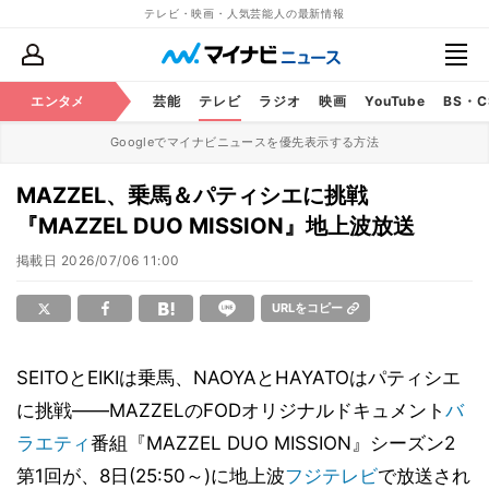
テレビ・映画・人気芸能人の最新情報
エンタメ
芸能
テレビ
ラジオ
映画
YouTube
BS・
Googleでマイナビニュースを優先表示する方法
MAZZEL、乗馬＆パティシエに挑戦
『MAZZEL DUO MISSION』地上波放送
掲載日
2026/07/06 11:00
URLをコピー
SEITOとEIKIは乗馬、NAOYAとHAYATOはパティシエ
に挑戦――MAZZELのFODオリジナルドキュメント
バ
ラエティ
番組『MAZZEL DUO MISSION』シーズン2
第1回が、8日(25:50～)に地上波
フジテレビ
で放送され