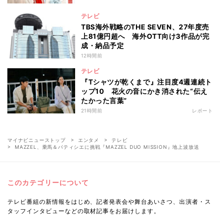
テレビ
TBS海外戦略のTHE SEVEN、27年度売
上81億円超へ 海外OTT向け3作品が完
成・納品予定
12時間前
テレビ
『Tシャツが乾くまで』注目度4週連続ト
ップ10 花火の音にかき消された“伝え
たかった言葉”
21時間前
レポート
マイナビニューストップ
エンタメ
テレビ
MAZZEL、乗馬＆パティシエに挑戦『MAZZEL DUO MISSION』地上波放送
このカテゴリーについて
テレビ番組の新情報をはじめ、記者発表会や舞台あいさつ、出演者・ス
タッフインタビューなどの取材記事をお届けします。