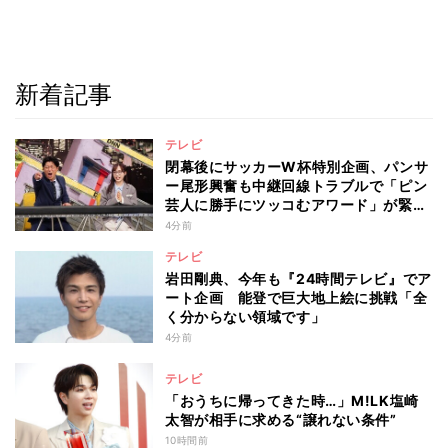
新着記事
テレビ
閉幕後にサッカーW杯特別企画、パンサ
ー尾形興奮も中継回線トラブルで「ピン
芸人に勝手にツッコむアワード」が緊急
開幕『脱力タイムズ』
4分前
テレビ
岩田剛典、今年も『24時間テレビ』でア
ート企画 能登で巨大地上絵に挑戦「全
く分からない領域です」
4分前
テレビ
「おうちに帰ってきた時…」M!LK塩崎
太智が相手に求める“譲れない条件”
10時間前