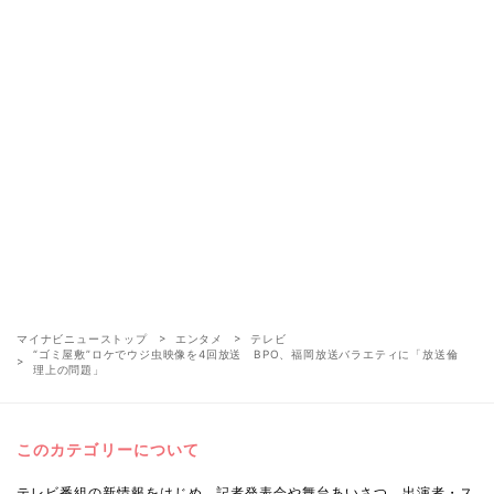
マイナビニューストップ
エンタメ
テレビ
“ゴミ屋敷”ロケでウジ虫映像を4回放送 BPO、福岡放送バラエティに「放送倫
理上の問題」
このカテゴリーについて
テレビ番組の新情報をはじめ、記者発表会や舞台あいさつ、出演者・ス