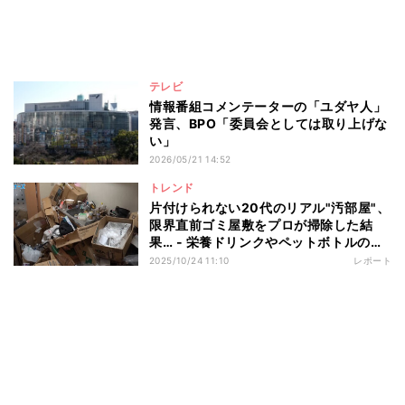
テレビ
情報番組コメンテーターの「ユダヤ人」
発言、BPO「委員会としては取り上げな
い」
2026/05/21 14:52
トレンド
片付けられない20代のリアル"汚部屋"、
限界直前ゴミ屋敷をプロが掃除した結
果… - 栄養ドリンクやペットボトルの
山、謎の土の正体は?
2025/10/24 11:10
レポート