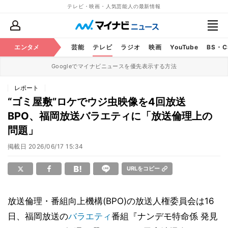
テレビ・映画・人気芸能人の最新情報
エンタメ
芸能
テレビ
ラジオ
映画
YouTube
BS・
Googleでマイナビニュースを優先表示する方法
レポート
“ゴミ屋敷”ロケでウジ虫映像を4回放送
BPO、福岡放送バラエティに「放送倫理上の
問題」
掲載日
2026/06/17 15:34
URLをコピー
放送倫理・番組向上機構(BPO)の放送人権委員会は16
日、福岡放送の
バラエティ
番組『ナンデモ特命係 発見