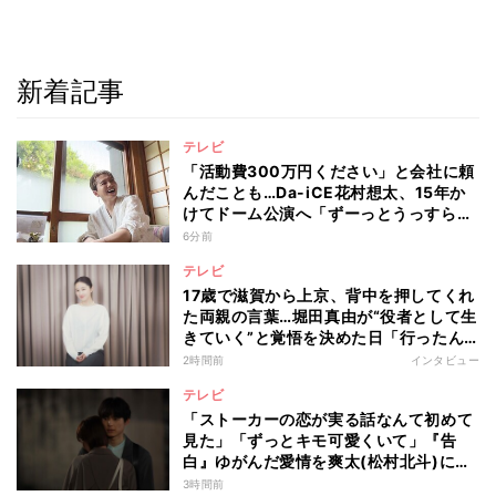
新着記事
テレビ
「活動費300万円ください」と会社に頼
んだことも…Da-iCE花村想太、15年か
けてドーム公演へ「ずーっとうっすらや
けど右肩上がり続けられていた」
6分前
テレビ
17歳で滋賀から上京、背中を押してくれ
た両親の言葉…堀田真由が“役者として生
きていく”と覚悟を決めた日「行ったん
やったら、もう帰られへんな」
2時間前
インタビュー
テレビ
「ストーカーの恋が実る話なんて初めて
見た」「ずっとキモ可愛くいて」『告
白』ゆがんだ愛情を爽太(松村北斗)に向
ける視聴者の声
3時間前