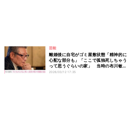
芸能
離婚後に自宅がゴミ屋敷状態「精神的に
心配な部分も」「ここで孤独死しちゃう
って思うぐらいの家」 当時の布川敏和
を長男が語る
2026/03/12 17:35