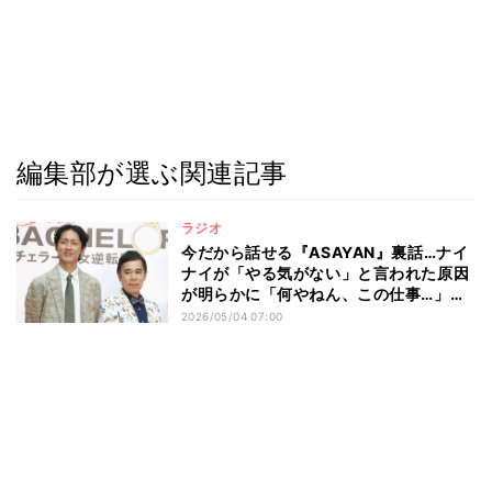
編集部が選ぶ関連記事
ラジオ
今だから話せる『ASAYAN』裏話…ナイ
ナイが「やる気がない」と言われた原因
が明らかに「何やねん、この仕事…」
「困ってた」
2026/05/04 07:00