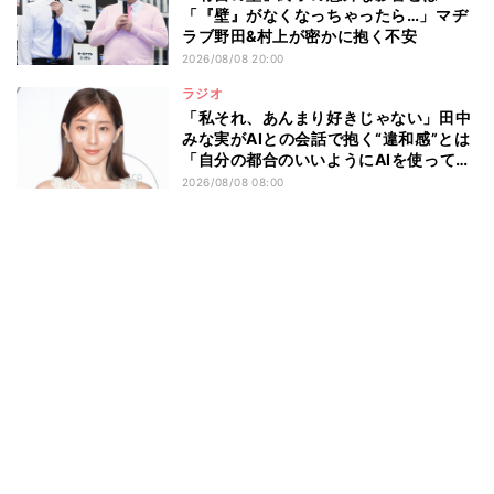
「『壁』がなくなっちゃったら…」マヂ
ラブ野田&村上が密かに抱く不安
2026/08/08 20:00
ラジオ
「私それ、あんまり好きじゃない」田中
みな実がAIとの会話で抱く“違和感”とは
「自分の都合のいいようにAIを使ってる
人たちって…」
2026/08/08 08:00