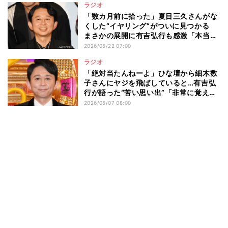
ラジオ
「数カ月前に拾った」夏目三久さんがな
くした“イヤリング”がついに見つかる
まさかの展開に有吉弘行も感激「本当に
感謝」「いい人」
2026/05/22 07:00
ラジオ
「絶対当たんねーよ」ひな壇から細木数
子さんにヤジを飛ばしていると…有吉弘
行が語った“苦い思い出”「非常に覚えて
ます」
2026/05/07 08:00