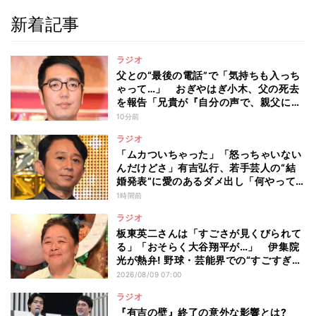
新着記事
ラジオ
父との“最後の電話”で「気持ちも入っち
ゃって…」 おぎやはぎ小木、父の死去
を報告「兄貴が『自分の声で、親父に話
してやってくれ』って」
10分前
ラジオ
「ムカついちゃった」「怒っちゃいない
んだけどさ」有吉弘行、若手芸人の“結
婚発表”に愛のあるダメ出し「何やって
んの?」
1時間前
ラジオ
板東英二さんは「すごさが見くびられて
る」「おそらく大谷翔平が…」 伊集院
光が熱弁! 野球・芸能界での“すごすぎ
る”功績
2026/08/09 07:00
ラジオ
『有吉の壁』終了の意外な影響とは?