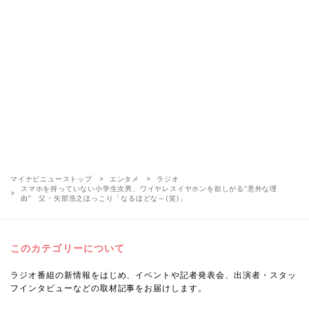
マイナビニューストップ
エンタメ
ラジオ
スマホを持っていない小学生次男、ワイヤレスイヤホンを欲しがる“意外な理
由” 父・矢部浩之ほっこり「なるほどな～(笑)」
このカテゴリーについて
ラジオ番組の新情報をはじめ、イベントや記者発表会、出演者・スタッ
フインタビューなどの取材記事をお届けします。