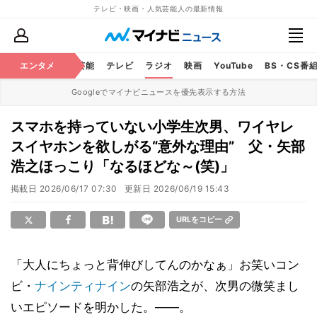
テレビ・映画・人気芸能人の最新情報
エンタメ
芸能
テレビ
ラジオ
映画
YouTube
BS・CS番
Googleでマイナビニュースを優先表示する方法
スマホを持っていない小学生次男、ワイヤレ
スイヤホンを欲しがる“意外な理由” 父・矢部
浩之ほっこり「なるほどな～(笑)」
掲載日
2026/06/17 07:30
更新日
2026/06/19 15:43
URLをコピー
「大人にちょっと背伸びしてんのかなぁ」お笑いコン
ビ・
ナインティナイン
の矢部浩之が、次男の微笑まし
いエピソードを明かした。――。