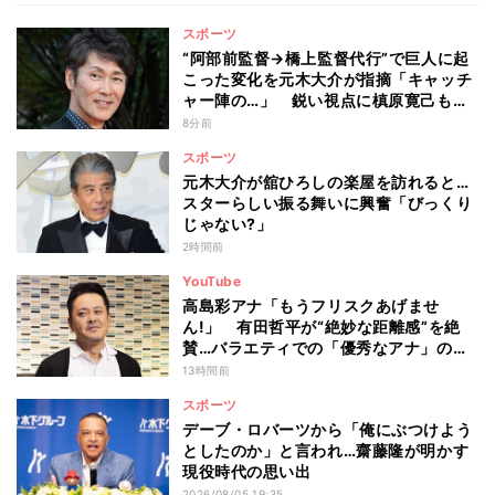
スポーツ
“阿部前監督→橋上監督代行”で巨人に起
こった変化を元木大介が指摘「キャッチ
ャー陣の…」 鋭い視点に槙原寛己も感
心「やっぱりクセ者だな」
8分前
スポーツ
元木大介が舘ひろしの楽屋を訪れると…
スターらしい振る舞いに興奮「びっくり
じゃない?」
2時間前
YouTube
高島彩アナ「もうフリスクあげませ
ん!」 有田哲平が“絶妙な距離感”を絶
賛…バラエティでの「優秀なアナ」の条
件とは
13時間前
スポーツ
デーブ・ロバーツから「俺にぶつけよう
としたのか」と言われ…齋藤隆が明かす
現役時代の思い出
2026/08/05 19:35