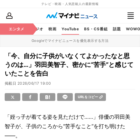
テレビ・映画・人気芸能人の最新情報
芸能
エンタメ
テレビ
ラジオ
映画
YouTube
BS・CS番組
話題
WOW
Googleでマイナビニュースを優先表示する方法
「今、自分に子供がいなくてよかったなと思
うのは…」羽田美智子、密かに“苦手”と感じて
いたことを告白
掲載日
2026/06/17 19:00
URLをコピー
「姪っ子が着てる姿を見ただけで……」俳優の羽田美
智子が、子供のころから“苦手なこと”を打ち明けた
――。