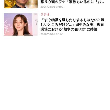
怒り心頭のワケ「家族もいるのに『おい
おいおいおい!』って言うところでした」
2026/08/05 07:00
ラジオ
「すぐ物議を醸したりするじゃない? 難
しいところだけど…」田中みな実、教育
現場における“競争の在り方”に持論
2026/08/04 08:00