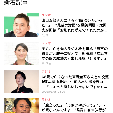
新着記事
ラジオ
山田五郎さんに「もう1回会いたかっ
た…」 “最後の対面”を爆笑問題・太田
光が回顧「お別れに呼んでくれたのか
な」
3分前
ラジオ
友近、亡き母のラジオ枠を継承「無言の
遺言だと勝手に捉えて」新番組『友近マ
マの娘の魔法の引出し段取りします。』
9時間前
ラジオ
68歳で亡くなった東野圭吾さんとの交流
秘話…福山雅治、生前の思い出を告白
「『ちょっと寂しいじゃないですか』と
言われ…」
2026/08/05 08:00
ラジオ
「腹立った」「ふざけやがって」“テレ
ビ観ないんですよ～”発言に有吉弘行が