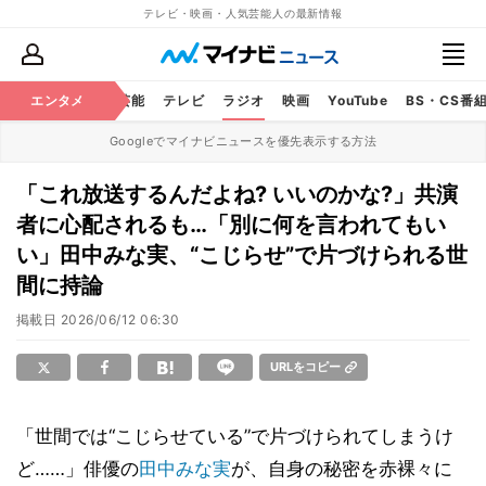
テレビ・映画・人気芸能人の最新情報
エンタメ
芸能
テレビ
ラジオ
映画
YouTube
BS・CS番
Googleでマイナビニュースを優先表示する方法
「これ放送するんだよね? いいのかな?」共演
者に心配されるも…「別に何を言われてもい
い」田中みな実、“こじらせ”で片づけられる世
間に持論
掲載日
2026/06/12 06:30
URLをコピー
「世間では“こじらせている”で片づけられてしまうけ
ど……」俳優の
田中みな実
が、自身の秘密を赤裸々に