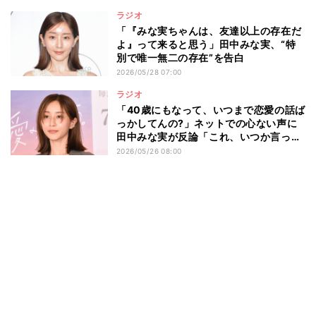
ラジオ
「『みな実ちゃんは、友達以上の存在だ
よ』って来ると思う」田中みな実、“特
別で唯一無二の存在”を告白
2026/05/28 07:00
ラジオ
「40歳にもなって、いつまで恋愛の話ば
っかしてんの?」ネットでの心ない声に
田中みな実が反論「これ、いつか言って
やろう! と思って」
2026/05/26 08:00