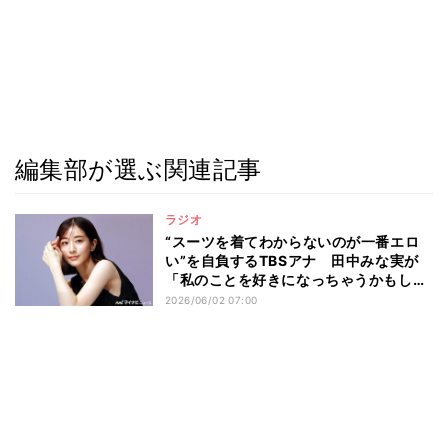
編集部が選ぶ関連記事
ラジオ
“スーツを着てわからないのが一番エロ
い”を自負するTBSアナ 田中みな実が
「私のことを好きになっちゃうかもしれ
ないから…」と惑わす
2026/06/02 07:00