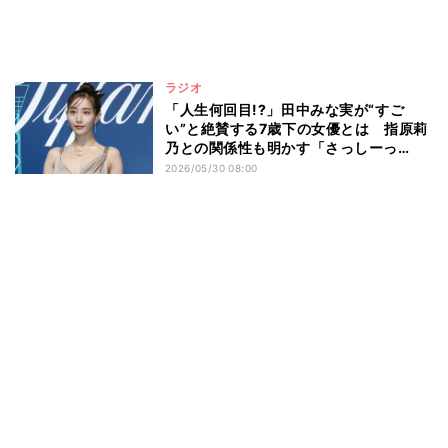
ラジオ
「人生何回目!?」田中みな実が“すご
い”と絶賛する7歳下の女優とは 指原莉
乃との関係性も明かす「さっしーっ
て…」
2026/05/30 08:00