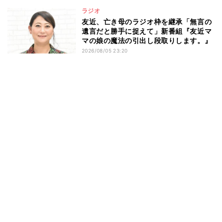
ラジオ
友近、亡き母のラジオ枠を継承「無言の
遺言だと勝手に捉えて」新番組『友近マ
マの娘の魔法の引出し段取りします。』
2026/08/05 23:20