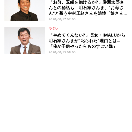
「お前、玉緒を抱けるか?」勝新太郎さ
んとの秘話も 明石家さんま、“お母さ
ん”と慕う中村玉緒さんを追悼「娘さん
から連絡をいただいたときは…」
2026/06/17 07:00
ラジオ
「やめてくんない?」長女・IMALUから
明石家さんまが“叱られた”理由とは…
「俺が子供やったらものすごい嫌」
2026/06/15 08:00