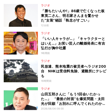
ラジオ
「勝ちたいんや!」86歳で亡くなった板
東英二さん、明石家さんまを驚かせ
た“女装”秘話「執念がすごい」
12分前
ラジオ
「いい人キャラが…」「キャラクターと
はいえ…」お笑い芸人の離婚発表に有吉
弘行が胸中吐露
1時間前
ラジオ
民放連、熊本地震の被災者へラジオ200
台 NHKは受信料免除、避難所にテレビ
も
16時間前
ラジオ
山田五郎さんに「もう1回会いたかっ
た…」 “最後の対面”を爆笑問題・太田
光が回顧「お別れに呼んでくれたのか
な」
2026/08/06 08:00