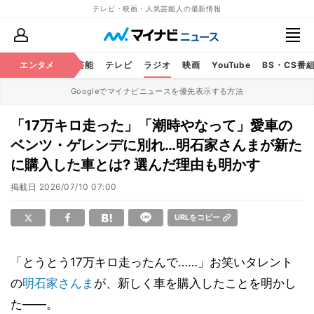
テレビ・映画・人気芸能人の最新情報
エンタメ
芸能
テレビ
ラジオ
映画
YouTube
BS・CS番
Googleでマイナビニュースを優先表示する方法
「17万キロ走った」「潮時やなって」愛車の
ベンツ・ゲレンデに別れ…明石家さんまが新た
に購入した車とは? 選んだ理由も明かす
掲載日
2026/07/10 07:00
URLをコピー
「とうとう17万キロ走ったんで……」お笑いタレント
の
明石家さんま
が、新しく車を購入したことを明かし
た――。