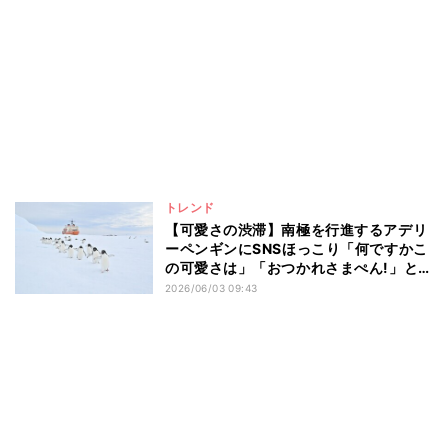
トレンド
【可愛さの渋滞】南極を行進するアデリ
ーペンギンにSNSほっこり「何ですかこ
の可愛さは」「おつかれさまぺん!」と
1.8万いいね
2026/06/03 09:43