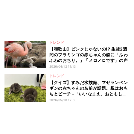
トレンド
【和歌山】ピンクじゃないの!? 生後2週
間のフラミンゴの赤ちゃんの姿に「ふわ
ふわのおちり。」「メロメロです」の声
2026/04/12 11:13
トレンド
【クイズ】すみだ水族館、マゼランペン
ギンの赤ちゃんの名前が話題。親はおも
ちとピーチ -「いいなまえ。おともしま
す」「元気にすくすく育ってください
2026/05/18 17:50
ね」の声