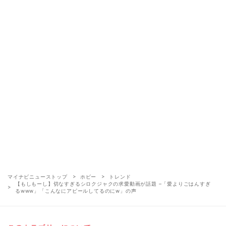
マイナビニューストップ
ホビー
トレンド
【もしもーし】切なすぎるシロクジャクの求愛動画が話題 –「愛よりごはんすぎ
るwww」「こんなにアピールしてるのにw」の声