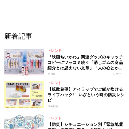
新着記事
トレンド
『映画ちいかわ』関連グッズのキャッチ
コピーにツッコミ続々「消しゴムの商品
紹介とは思えない文章」「人の心とかな
いんか」
1分前
レポート
トレンド
【拡散希望】アイラップでご飯が炊ける
ライフハック! - いざという時の防災レシ
ピ
7時間前
トレンド
【防災】シチュエーション別「緊急地震