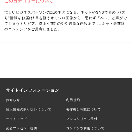
このカテゴリーについて
忙しいビジネスパーソンの話のネタになる、ネットやSNSで旬の"バズ
り"情報をお届け! 目を疑うオモシロ画像から、思わず「へ～」と声がで
てしまうトリビア、炎上寸前? のやや過激な内容まで……ネット最前線
のコンテンツをご用意しました。
サイトインフォメーション
お知らせ
利用規約
個人情報の取り扱いについて
著作権と転載について
サイトマップ
プレスリリース受付
読者プレゼント提供
コンテンツ利用について