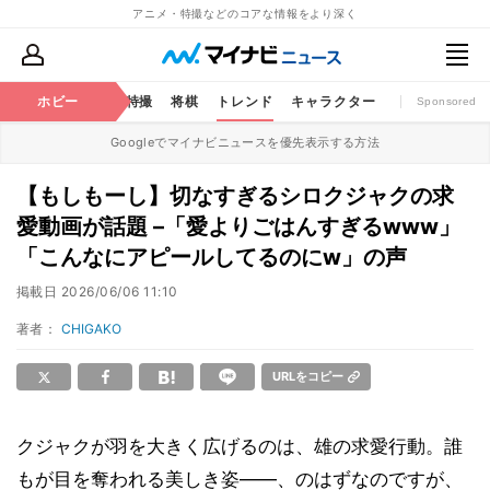
アニメ・特撮などのコアな情報をより深く
ミック
ホビー
おもちゃ
特撮
将棋
トレンド
キャラクター
Sponsored
Googleでマイナビニュースを優先表示する方法
【もしもーし】切なすぎるシロクジャクの求
愛動画が話題 –「愛よりごはんすぎるwww」
「こんなにアピールしてるのにw」の声
掲載日
2026/06/06 11:10
著者：
CHIGAKO
URLをコピー
クジャクが羽を大きく広げるのは、雄の求愛行動。誰
もが目を奪われる美しき姿――、のはずなのですが、