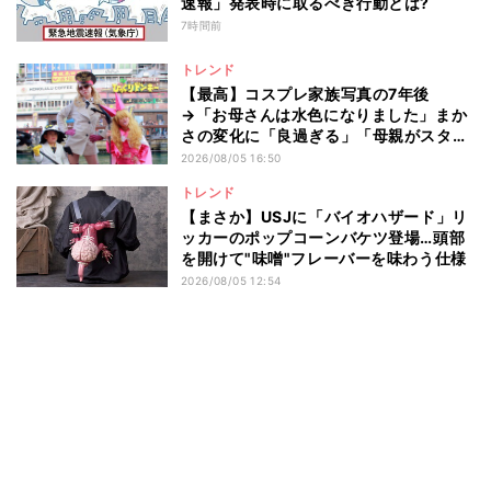
速報」発表時に取るべき行動とは?
7時間前
トレンド
【最高】コスプレ家族写真の7年後
→「お母さんは水色になりました」まか
さの変化に「良過ぎる」「母親がスタン
ドwww」と6.8万いいね
2026/08/05 16:50
トレンド
【まさか】USJに「バイオハザード」リ
ッカーのポップコーンバケツ登場…頭部
を開けて"味噌"フレーバーを味わう仕様
2026/08/05 12:54