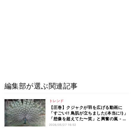
編集部が選ぶ関連記事
トレンド
【圧巻】クジャクが羽を広げる動画に
「すごい!! 鳥肌が立ちました(本当に!)」
「想像を超えてた〜笑」と興奮の嵐 - #
もう一度撮れと言われても撮れない写真
2026/05/27 16:52