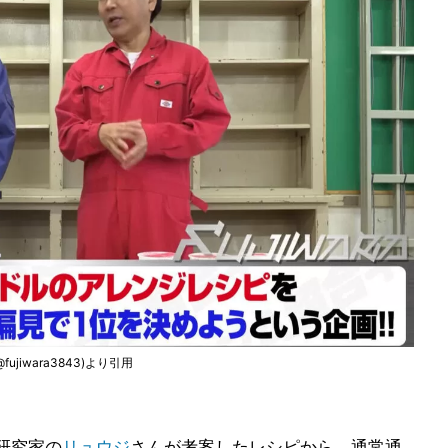
ujiwara3843)より引用
研究家の
リュウジ
さんが考案したレシピから。通常通