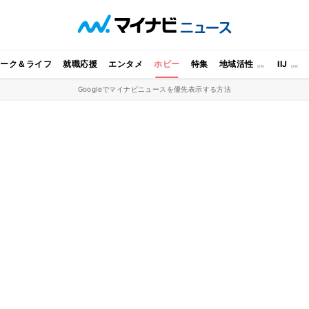
ワーク＆ライフ
就職応援
エンタメ
ホビー
特集
地域活性
IIJ
Googleでマイナビニュースを優先表示する方法