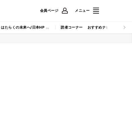
会員ページ
メニュー
はたらくの未来へ/日本HP
読者コーナー
おすすめナビ
マイナビB