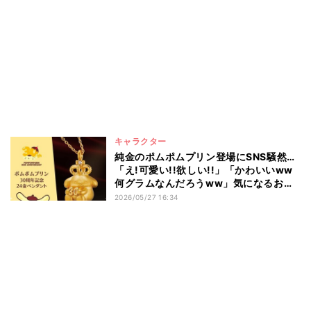
キャラクター
純金のポムポムプリン登場にSNS騒然…
「え!可愛い!!欲しい!!」「かわいいww
何グラムなんだろうww」気になるお値
段は?
2026/05/27 16:34