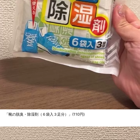
「靴の脱臭・除湿剤（６袋入３足分）」(110円)