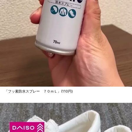
「フッ素防水スプレー ７０ｍＬ」(110円)