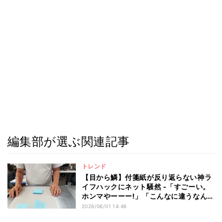
編集部が選ぶ関連記事
トレンド
【目から鱗】付箋紙が反り返らない神ラ
イフハックにネット騒然 -「すごーい。
ホンマやーーー!」「こんなに違うなんて
ビックリ」と4.4万いいね
2026/06/01 14:46