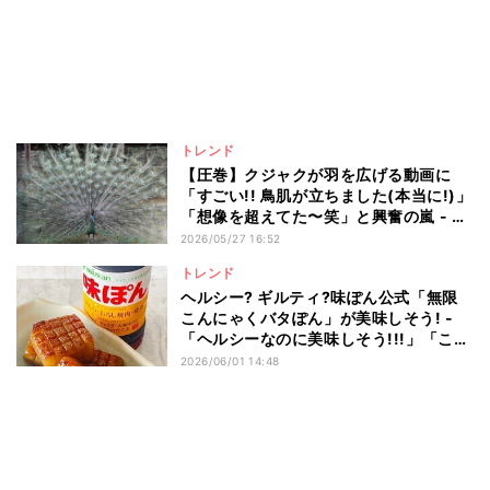
トレンド
【圧巻】クジャクが羽を広げる動画に
「すごい!! 鳥肌が立ちました(本当に!)」
「想像を超えてた〜笑」と興奮の嵐 - #
もう一度撮れと言われても撮れない写真
2026/05/27 16:52
トレンド
ヘルシー? ギルティ?味ぽん公式「無限
こんにゃくバタぽん」が美味しそう! -
「ヘルシーなのに美味しそう!!!」「これ
は絶対やります 笑」と話題
2026/06/01 14:48