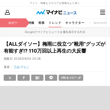
アニメ・特撮などのコアな情報をより深く
ミック
ホビー
おもちゃ
特撮
将棋
トレンド
キャラクター
Sponsored
Googleでマイナビニュースを優先表示する方法
【ALLダイソー】梅雨に役立つ‟靴用”グッズが
有能すぎ!? 110万回以上再生の大反響
掲載日
2026/06/05 20:28
著者：
三山 てらこ
URLをコピー