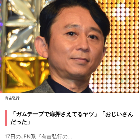
有吉弘行
「ガムテープで扉押さえてるヤツ」「おじいさん
だった」
17日のJFN系『有吉弘行の...