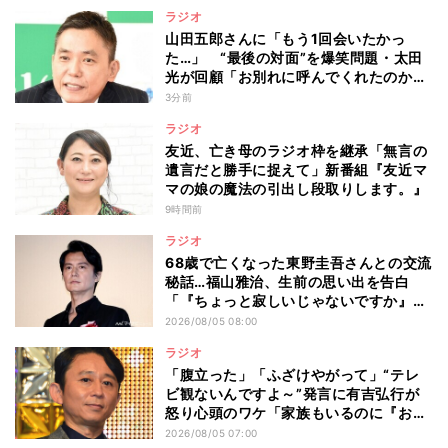
ラジオ
山田五郎さんに「もう1回会いたかっ
た…」 “最後の対面”を爆笑問題・太田
光が回顧「お別れに呼んでくれたのか
な」
3分前
ラジオ
友近、亡き母のラジオ枠を継承「無言の
遺言だと勝手に捉えて」新番組『友近マ
マの娘の魔法の引出し段取りします。』
9時間前
ラジオ
68歳で亡くなった東野圭吾さんとの交流
秘話…福山雅治、生前の思い出を告白
「『ちょっと寂しいじゃないですか』と
言われ…」
2026/08/05 08:00
ラジオ
「腹立った」「ふざけやがって」“テレ
ビ観ないんですよ～”発言に有吉弘行が
怒り心頭のワケ「家族もいるのに『おい
おいおいおい!』って言うところでした」
2026/08/05 07:00