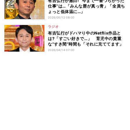
有吉弘行が激白! “今まで一番つらかった
仕事”は…「みんな唇が真っ青」「全員ち
ょっと低体温に…」
2026/05/12 08:00
ラジオ
有吉弘行がドハマり中のNetflix作品と
は?「すごい好きで…」 育児中の貴重
な“すき間”時間も「それに充ててます」
2026/04/14 07:00