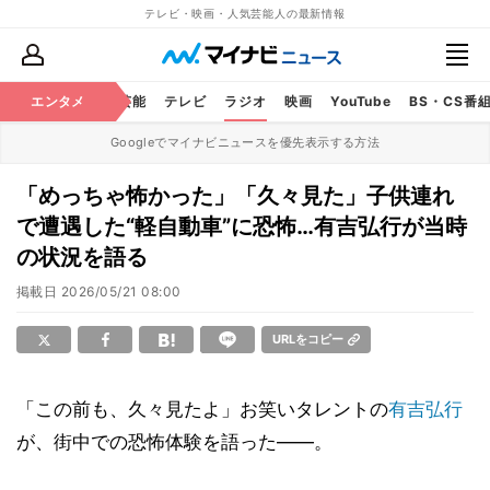
テレビ・映画・人気芸能人の最新情報
エンタメ
芸能
テレビ
ラジオ
映画
YouTube
BS・CS番
Googleでマイナビニュースを優先表示する方法
「めっちゃ怖かった」「久々見た」子供連れ
で遭遇した“軽自動車”に恐怖…有吉弘行が当時
の状況を語る
掲載日
2026/05/21 08:00
URLをコピー
「この前も、久々見たよ」お笑いタレントの
有吉弘行
が、街中での恐怖体験を語った――。