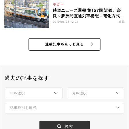
ホビー
鉄道ニュース週報 第157回 近鉄、奈
良～夢洲間直通列車構想 - 電化方式も
乗り越える!?
2019/01/25 12:31
連載
連載記事をもっと見る
過去の記事を探す