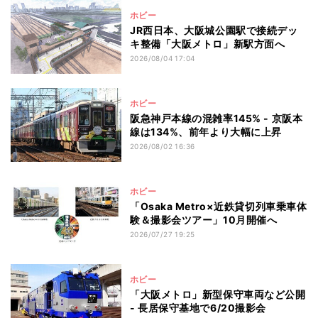
ホビー
JR西日本、大阪城公園駅で接続デッ
キ整備「大阪メトロ」新駅方面へ
2026/08/04 17:04
ホビー
阪急神戸本線の混雑率145% - 京阪本
線は134%、前年より大幅に上昇
2026/08/02 16:36
ホビー
「Osaka Metro×近鉄貸切列車乗車体
験＆撮影会ツアー」10月開催へ
2026/07/27 19:25
ホビー
「大阪メトロ」新型保守車両など公開
- 長居保守基地で6/20撮影会