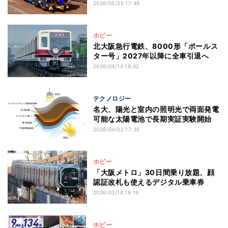
2026/05/26 17:48
ホビー
北大阪急行電鉄、8000形「ポールス
ター号」2027年以降に全車引退へ
2026/04/14 18:02
テクノロジー
名大、陽光と室内の照明光で両面発電
可能な太陽電池で長期実証実験開始
2026/04/02 17:35
ホビー
「大阪メトロ」30日間乗り放題、顔
認証改札も使えるデジタル乗車券
2026/03/18 19:19
ホビー