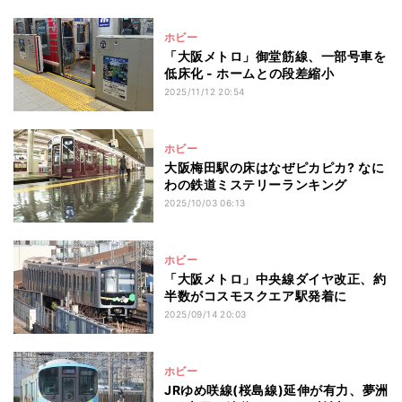
ホビー
「大阪メトロ」御堂筋線、一部号車を
低床化 - ホームとの段差縮小
2025/11/12 20:54
ホビー
大阪梅田駅の床はなぜピカピカ? なに
わの鉄道ミステリーランキング
2025/10/03 06:13
ホビー
「大阪メトロ」中央線ダイヤ改正、約
半数がコスモスクエア駅発着に
2025/09/14 20:03
ホビー
JRゆめ咲線(桜島線)延伸が有力、夢洲