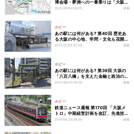
博会場・夢洲への一番乗りは「大阪メ
トロ」、近鉄も直通へ
2021/09/04 08:00
連載
ホビー
あの駅には何がある? 第40回 歴史あ
る大阪の中心地、学問・文化も花開く
- 淀屋橋駅など(後編)
2021/07/05 07:00
連載
ホビー
あの駅には何がある? 第39回 大坂の
「八百八橋」を支えた金融と政治の街
- 淀屋橋駅など(前編)
2021/06/20 08:00
連載
ホビー
鉄道ニュース週報 第170回 「大阪メ
トロ」中期経営計画を改訂、先進技術
への挑戦も
2019/04/26 06:00
連載