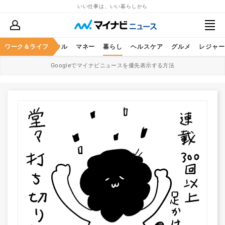
いい仕事は、いい暮らしから
ャリア
ワーク＆ライフ
ビジネススキル
マネー
暮らし
ヘルスケア
グルメ
レジャー
Googleでマイナビニュースを優先表示する方法