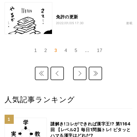
免許の更新
2022/01/05 17:30
連載
1
2
3
4
5
…
17
人気記事ランキング
謎解き!コレができれば漢字王!? 第1164
回 【レベル2】毎日1問脳トレ! ピタッと
ハマる漢字はどれだ?