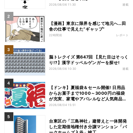
2026/08/06 11:30
連載
【漫画】東京に限界を感じて地元へ…田
舎の仕事で見えた“ギャップ”
22時間前
レポート
脳トレクイズ 第647回 【見た目はそっく
り!?】漢字ドッペルゲンガーを探せ!
2026/08/06 10:30
連載
【ドンキ】夏福袋＆セール開催! 日用品
からお菓子まで1000～3000円の福袋
が充実、家電やアパレルなど人気商品も
特価
2026/08/04 15:51
台東区の「三島神社」建替えと一体開発
した定期借地権付き分譲マンション「パ
ークホームズ入谷」竣工