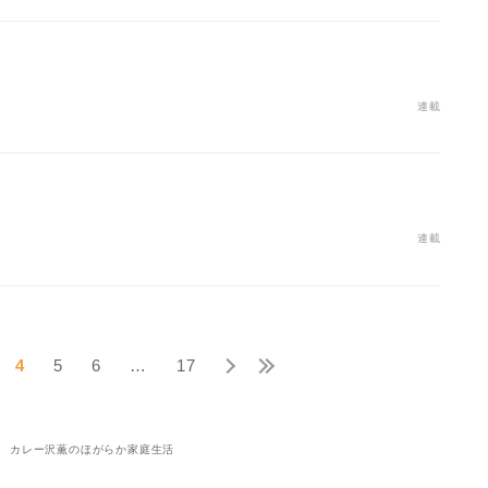
連載
連載
4
5
6
…
17
カレー沢薫のほがらか家庭生活