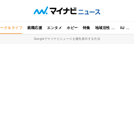
ワーク＆ライフ
就職応援
エンタメ
ホビー
特集
地域活性
IIJ
Googleでマイナビニュースを優先表示する方法