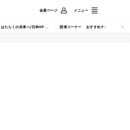
会員ページ
メニュー
はたらくの未来へ/日本HP
読者コーナー
おすすめナビ
マイナビB