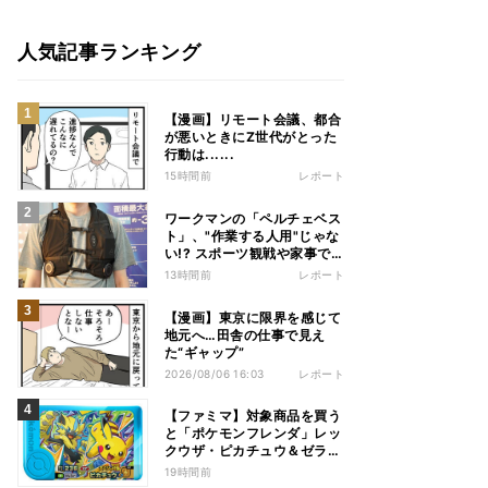
人気記事ランキング
【漫画】リモート会議、都合
が悪いときにZ世代がとった
行動は......
15時間前
レポート
ワークマンの「ペルチェベス
ト」、"作業する人用"じゃな
い!? スポーツ観戦や家事で
の熱中症&冷え対策に――話
13時間前
レポート
題の商品を徹底検証
【漫画】東京に限界を感じて
地元へ…田舎の仕事で見え
た“ギャップ”
2026/08/06 16:03
レポート
【ファミマ】対象商品を買う
と「ポケモンフレンダ」レッ
クウザ・ピカチュウ＆ゼラオ
ラのスペシャルフレンダピッ
19時間前
クがもらえるキャンペーン