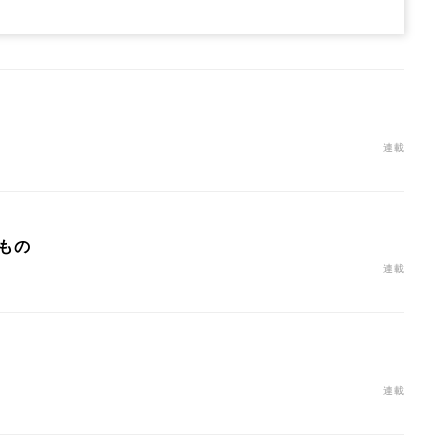
連載
もの
連載
連載