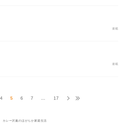
連載
連載
4
5
6
7
…
17
カレー沢薫のほがらか家庭生活