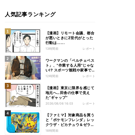
人気記事ランキング
【漫画】リモート会議、都合
が悪いときにZ世代がとった
行動は......
13時間前
レポート
ワークマンの「ペルチェベス
ト」、"作業する人用"じゃな
い!? スポーツ観戦や家事で
の熱中症&冷え対策に――話
12時間前
レポート
題の商品を徹底検証
【漫画】東京に限界を感じて
地元へ…田舎の仕事で見え
た“ギャップ”
2026/08/06 16:03
レポート
【ファミマ】対象商品を買う
と「ポケモンフレンダ」レッ
クウザ・ピカチュウ＆ゼラオ
ラのスペシャルフレンダピッ
18時間前
クがもらえるキャンペーン