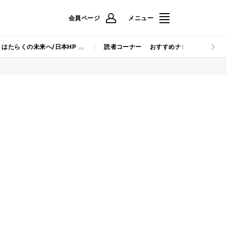
会員ページ
メニュー
はたらくの未来へ/日本HP
読者コーナー
おすすめナビ
マイナビB