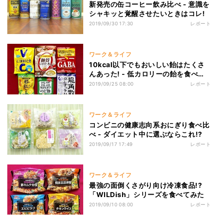
新発売の缶コーヒー飲み比べ - 意識を
シャキッと覚醒させたいときはコレ!
2019/09/30 17:30
レポート
ワーク＆ライフ
10kcal以下でもおいしい飴はたくさ
んあった! - 低カロリーの飴を食べ比
べ
2019/09/25 08:00
レポート
ワーク＆ライフ
コンビニの健康志向系おにぎり食べ比
べ - ダイエット中に選ぶならこれ!?
2019/09/17 17:49
レポート
ワーク＆ライフ
最強の面倒くさがり向け冷凍食品!?
「WILDish」シリーズを食べてみた
2019/09/10 08:00
レポート