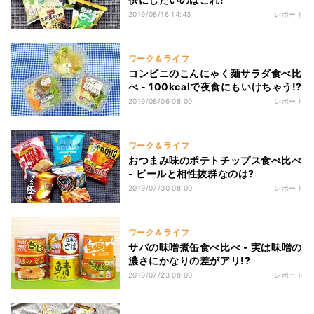
2019/08/16 14:43
レポート
ワーク＆ライフ
コンビニのこんにゃく麺サラダ食べ比
べ - 100kcalで夜食にもいけちゃう!?
2019/08/06 08:00
レポート
ワーク＆ライフ
おつまみ味のポテトチップス食べ比べ
- ビールと相性抜群なのは?
2019/07/30 08:00
レポート
ワーク＆ライフ
サバの味噌煮缶食べ比べ - 実は味噌の
濃さにかなりの差がアリ!?
2019/07/23 08:00
レポート