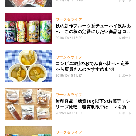
2019/10/29 10:49
レポート
ワーク＆ライフ
秋の新作フルーツ系チューハイ飲み比
べ - この秋の定番にしたい商品はコ
レ!
2019/10/21 17:30
レポート
ワーク＆ライフ
コンビニ3社のおでん食べ比べ - 定番
から店員さんのおすすめまで!
2019/10/15 11:37
レポート
ワーク＆ライフ
無印良品「糖質10g以下のお菓子」シ
リーズ比較 - 糖質制限中はコレを買
え!
2019/10/07 11:37
レポート
ワーク＆ライフ