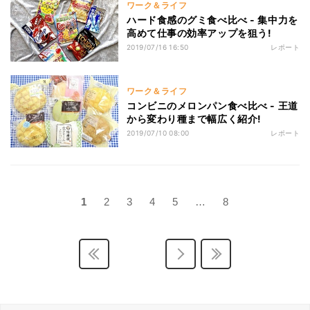
ワーク＆ライフ
ハード食感のグミ食べ比べ - 集中力を
高めて仕事の効率アップを狙う!
2019/07/16 16:50
レポート
ワーク＆ライフ
コンビニのメロンパン食べ比べ - 王道
から変わり種まで幅広く紹介!
2019/07/10 08:00
レポート
1
2
3
4
5
…
8