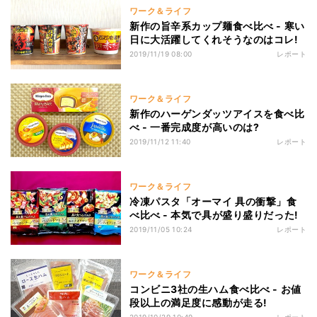
ワーク＆ライフ
新作の旨辛系カップ麺食べ比べ - 寒い
日に大活躍してくれそうなのはコレ!
2019/11/19 08:00
レポート
ワーク＆ライフ
新作のハーゲンダッツアイスを食べ比
べ - 一番完成度が高いのは?
2019/11/12 11:40
レポート
ワーク＆ライフ
冷凍パスタ「オーマイ 具の衝撃」食
べ比べ - 本気で具が盛り盛りだった!
2019/11/05 10:24
レポート
ワーク＆ライフ
コンビニ3社の生ハム食べ比べ - お値
段以上の満足度に感動が走る!