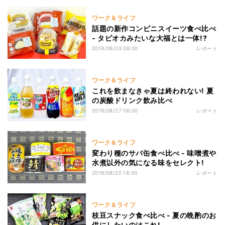
ワーク＆ライフ
話題の新作コンビニスイーツ食べ比べ
- タピオカみたいな大福とは一体!?
2019/09/03 08:00
レポート
ワーク＆ライフ
これを飲まなきゃ夏は終われない! 夏
の炭酸ドリンク飲み比べ
2019/08/27 06:00
レポート
ワーク＆ライフ
変わり種のサバ缶食べ比べ - 味噌煮や
水煮以外の気になる味をセレクト!
2019/08/20 18:00
レポート
ワーク＆ライフ
枝豆スナック食べ比べ - 夏の晩酌のお
供にしたいのはこれ!