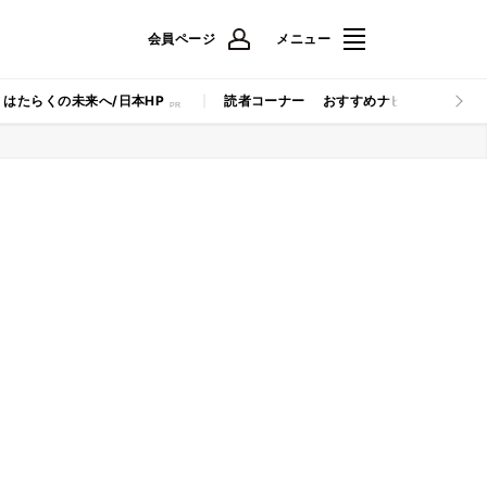
会員ページ
メニュー
はたらくの未来へ/日本HP
読者コーナー
おすすめナビ
マイナビB