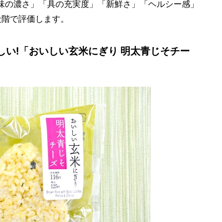
「味の濃さ」「具の充実度」「新鮮さ」「ヘルシー感」
段階で評価します。
い!「おいしい玄米にぎり 明太青じそチー