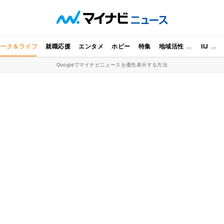
ワーク＆ライフ
就職応援
エンタメ
ホビー
特集
地域活性
IIJ
Googleでマイナビニュースを優先表示する方法