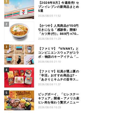
【2026年8月】今週発売! セ
ブンイレブンの新商品まとめ
5選
2026/08/05 11:52
【かつや】人気商品が150円
引きになる「感謝祭」開催!
「カツ丼(竹)」869円→704
円、「ロースカツ定食」913
2026/08/06 11:29
円→748円に - 8日間限定
【ファミマ】『VIVANT』と
コンビニエンスウェアがコラ
ボ - 物語のキーアイテム「別
班饅頭」も発売
2026/08/05 21:10
【ファミマ】社員が選ぶ夏の
「辛活」おすすめ商品は? -
「あさりとキムチの旨辛スン
ドゥブチゲ」「鬼金棒監修
2026/08/06 11:37
カラシビ焼き味噌らー麺」
「辛さがやみつき! ヤンニョ
ビッグボーイ、「ヒレステー
ムチキン」など
キフェア」開催 – アメリカ産
ヒレ肉を味わう贅沢メニュー
2026/08/06 10:25