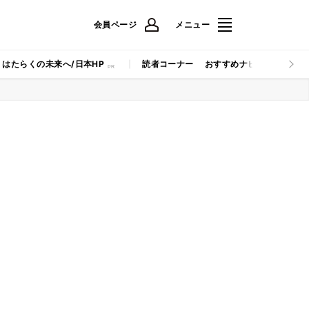
会員ページ
メニュー
はたらくの未来へ/日本HP
読者コーナー
おすすめナビ
マイナビB