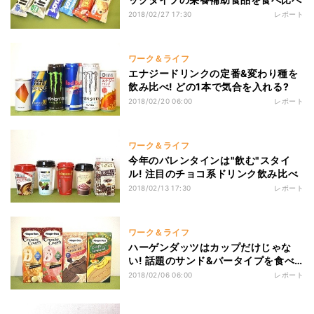
2018/02/27 17:30
レポート
ワーク＆ライフ
エナジードリンクの定番&変わり種を
飲み比べ! どの1本で気合を入れる?
2018/02/20 06:00
レポート
ワーク＆ライフ
今年のバレンタインは"飲む"スタイ
ル! 注目のチョコ系ドリンク飲み比べ
2018/02/13 17:30
レポート
ワーク＆ライフ
ハーゲンダッツはカップだけじゃな
い! 話題のサンド&バータイプを食べ
比べ
2018/02/06 06:00
レポート