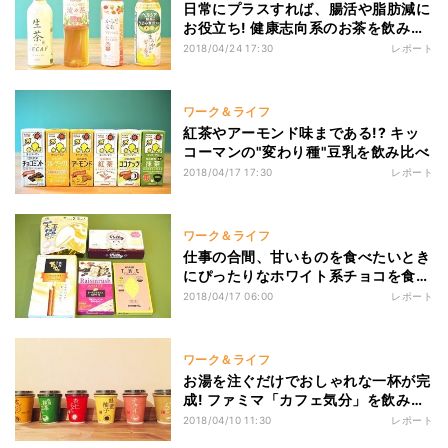
日常にプラスすれば、腸活や脂肪減に
お役立ち! 健康志向系のお茶を飲み比
べ
2018/04/24 17:30
レポート
ワーク＆ライフ
紅茶やアーモンド味まである!? キッ
コーマンの"変わり種"豆乳を飲み比べ
2018/04/17 17:30
レポート
ワーク＆ライフ
仕事の合間、甘いものを食べたいとき
にぴったりなホワイト系チョコを食べ
比べ
2018/04/17 06:00
レポート
ワーク＆ライフ
お湯を注ぐだけでおしゃれな一杯が完
成! ファミマ「カフェ気分」を飲み比
べ
2018/04/10 11:30
レポート