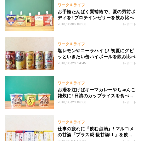
ワーク＆ライフ
お手軽たんぱく質補給で、夏の男前ボ
ディを! プロテインゼリーを飲み比べ
2018/06/05 06:00
レポート
ワーク＆ライフ
塩レモンやコーラハイも! 初夏にグビ
ッといきたい缶ハイボールを飲み比べ
2018/05/29 14:45
レポート
ワーク＆ライフ
お湯を注げばキーマカレーやちゃんこ
雑炊に! 日清のカップライスを食べ比
べ
2018/05/22 06:00
レポート
ワーク＆ライフ
仕事の疲れに『飲む点滴』! マルコメ
の甘酒「プラス糀 糀甘酒LL」を飲み
比べ