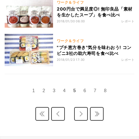
ワーク＆ライフ
200円台で満足度◎! 無印良品「素材
を生かしたスープ」を食べ比べ
2018/01/30 06:00
レポート
ワーク＆ライフ
"プチ恵方巻き"気分を味わおう! コン
ビニ3社の助六寿司を食べ比べ
2018/01/23 17:30
レポート
1
2
3
4
5
6
7
8