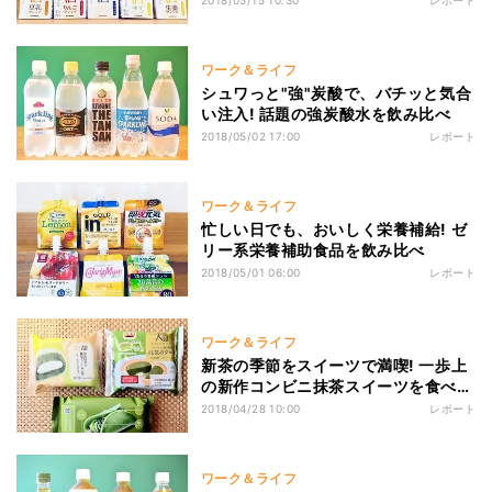
2018/05/15 10:30
レポート
ワーク＆ライフ
シュワっと"強"炭酸で、バチッと気合
い注入! 話題の強炭酸水を飲み比べ
2018/05/02 17:00
レポート
ワーク＆ライフ
忙しい日でも、おいしく栄養補給! ゼ
リー系栄養補助食品を飲み比べ
2018/05/01 06:00
レポート
ワーク＆ライフ
新茶の季節をスイーツで満喫! 一歩上
の新作コンビニ抹茶スイーツを食べ比
べ
2018/04/28 10:00
レポート
ワーク＆ライフ