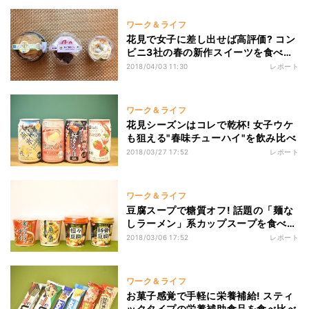
ワーク＆ライフ
花見で女子に差し出せば高評価? コン
ビニ3社の春の新作スイーツを食べ比
べ
2018/04/03 11:30
レポート
ワーク＆ライフ
花見シーズンはコレで乾杯! 女子ウケ
も狙える"春味チューハイ"を飲み比べ
2018/03/27 17:52
レポート
ワーク＆ライフ
豆腐スープで糖質オフ! 話題の「麺な
しラーメン」系カップスープを食べ比
べ
2018/03/06 17:52
レポート
ワーク＆ライフ
お菓子感覚で手軽に栄養補給! スティ
ックタイプの栄養補助食品を食べ比べ