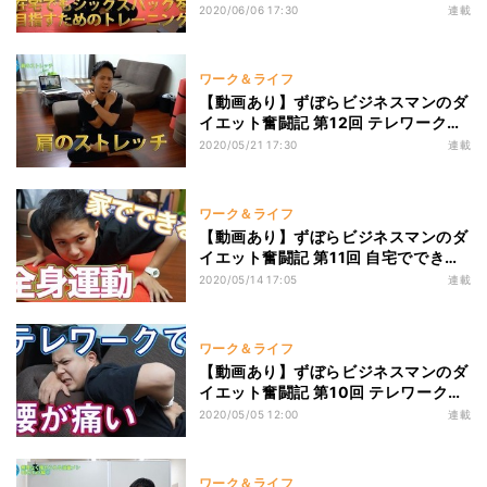
凹ませよう! 自宅でできる腹筋プログ
2020/06/06 17:30
連載
ラム
ワーク＆ライフ
【動画あり】ずぼらビジネスマンのダ
イエット奮闘記 第12回 テレワークに
よる「肩こり」をほぐすストレッチ&
2020/05/21 17:30
連載
エクササイズ
ワーク＆ライフ
【動画あり】ずぼらビジネスマンのダ
イエット奮闘記 第11回 自宅でできる
「全身サーキットトレーニング」で運
2020/05/14 17:05
連載
動不足を解消！
ワーク＆ライフ
【動画あり】ずぼらビジネスマンのダ
イエット奮闘記 第10回 テレワークで
ガチガチになった腰をほぐすストレッ
2020/05/05 12:00
連載
チ&エクササイズ
ワーク＆ライフ