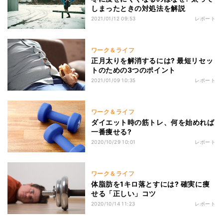
しまったときの対処法を解説
2021/01/12 09:53
レポート
ワーク＆ライフ
正月太りを解消するには? 最短リセッ
トのための3つのポイント
2021/01/09 10:35
レポート
ワーク＆ライフ
ダイエット時の筋トレ、何を始めれば
一番痩せる?
2020/10/29 10:01
レポート
ワーク＆ライフ
体脂肪を1キロ落とすには? 確実に痩
せる「正しい」コツ
2020/10/14 11:23
レポート