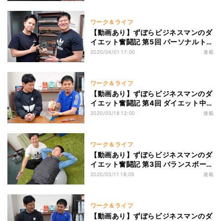
ワーク＆ライフ
【動画あり】ずぼらビジネスマンのダ
イエット奮闘記 第5回 パーソナルトレ
ーニングを実際に体験してみた「カウ
2020/04/01 17:00
連載
ンセリング編」
ワーク＆ライフ
【動画あり】ずぼらビジネスマンのダ
イエット奮闘記 第4回 ダイエット中の
間食にはコレ! たんぱく質を効果的に
2020/03/18 12:00
連載
摂れるコンビニおやつ
ワーク＆ライフ
【動画あり】ずぼらビジネスマンのダ
イエット奮闘記 第3回 バランスボール
でお腹痩せ! オススメトレーニングメ
2020/03/11 18:05
連載
ニューをプロに聞く
ワーク＆ライフ
【動画あり】ずぼらビジネスマンのダ