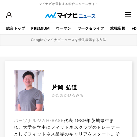
マイナビが運営する総合ニュースサイト
総合トップ
PREMIUM
ウーマン
ワーク＆ライフ
就職応援
+D
Googleでマイナビニュースを優先表示する方法
片岡 弘道
かたおかひろみち
パーソナルジムH-BASE
代表 1989年茨城県生ま
れ。大学在学中にフィットネスクラブのトレーナー
としてフィットネス業界のキャリアをスタート。そ