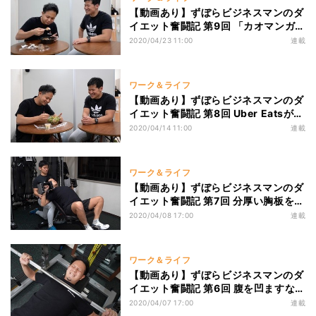
【動画あり】ずぼらビジネスマンのダ
イエット奮闘記 第9回 「カオマンガ
イ」でたんぱく質を美味しく摂ろう!
2020/04/23 11:00
連載
在宅勤務中の減量メシ
ワーク＆ライフ
【動画あり】ずぼらビジネスマンのダ
イエット奮闘記 第8回 Uber Eatsが在
宅勤務中のダイエットの味方に!? オ
2020/04/14 11:00
連載
ススメのメニューを実食
ワーク＆ライフ
【動画あり】ずぼらビジネスマンのダ
イエット奮闘記 第7回 分厚い胸板を手
に入れろ! パーソナルトレーニング体
2020/04/08 17:00
連載
験記「胸トレ編」(2)
ワーク＆ライフ
【動画あり】ずぼらビジネスマンのダ
イエット奮闘記 第6回 腹を凹ますなら
胸トレから!? パーソナルトレーニン
2020/04/07 17:00
連載
グ体験記「胸トレ編」(1)