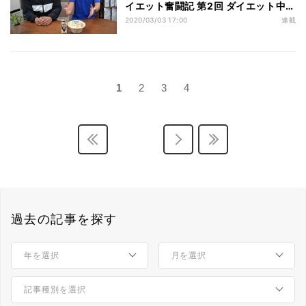
イエット奮闘記 第2回 ダイエット中で
もラーメンが食べたい! そんな願いが
2020/03/03 17:00
連載
コンビニで叶っちゃう!?
1
2
3
4
過去の記事を探す