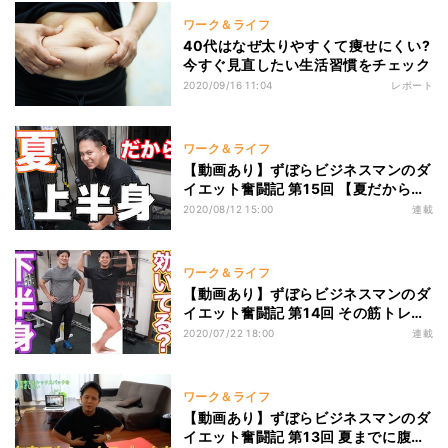
ワーク＆ライフ
40代はなぜ太りやすくて痩せにくい?
今すぐ見直したい生活習慣をチェック
2020/09/16 11:04
レポート
ワーク＆ライフ
【動画あり】ずぼらビジネスマンのダ
イエット奮闘記 第15回 【夏だから】
最後の悪あがきしようぜ【上半身ト
2020/08/12 15:00
連載
レ】
ワーク＆ライフ
【動画あり】ずぼらビジネスマンのダ
イエット奮闘記 第14回 その筋トレ、
意味ないかも!? 正しい足トレの仕
2020/07/22 18:00
連載
方、教えます!
ワーク＆ライフ
【動画あり】ずぼらビジネスマンのダ
イエット奮闘記 第13回 夏までに腹を