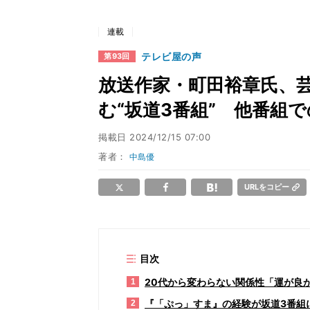
連載
テレビ屋の声
第93回
放送作家・町田裕章氏、
む“坂道3番組” 他番組
掲載日
2024/12/15 07:00
著者：
中島優
URLをコピー
目次
20代から変わらない関係性「運が良
1
『「ぷっ」すま』の経験が坂道3番組
2