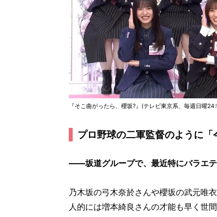
『そこ曲がったら、櫻坂?』(テレビ東京系、毎週日曜24:50～) 
プロ野球の二軍監督のように「
――坂道グループで、最近特にバラエテ
乃木坂の弓木奈於さんや櫻坂の武元唯衣
人的には増本綺良さんの才能も早く世間