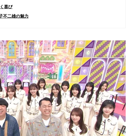
く喜び
子不二雄の魅力