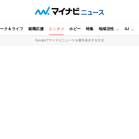
ワーク＆ライフ
就職応援
エンタメ
ホビー
特集
地域活性
IIJ
Googleでマイナビニュースを優先表示する方法