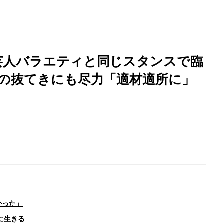
芸人バラエティと同じスタンスで臨
での抜てきにも尽力「適材適所に」
かった」
に生きる