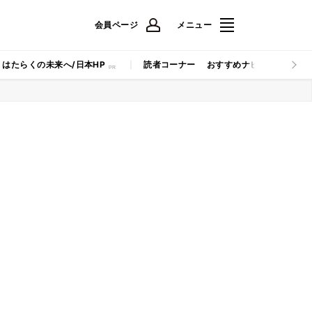
会員ページ
メニュー
はたらくの未来へ/日本HP
読者コーナー
おすすめナビ
マイナビB