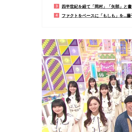
四半世紀を経て「岡村」「矢部」と書
3
ファクトをベースに「もしも」を…藤
4