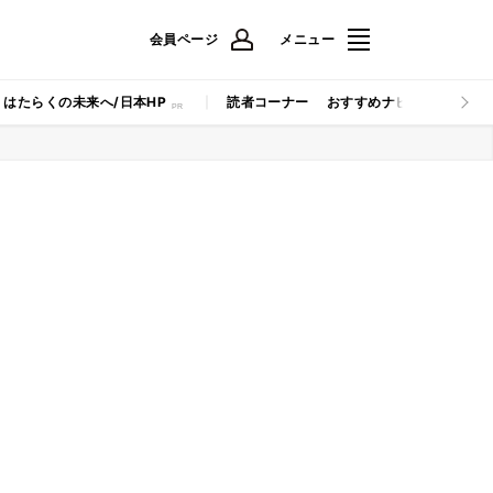
会員ページ
メニュー
はたらくの未来へ/日本HP
読者コーナー
おすすめナビ
マイナビB