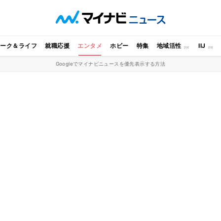
ワーク＆ライフ
就職応援
エンタメ
ホビー
特集
地域活性
IIJ
Googleでマイナビニュースを優先表示する方法