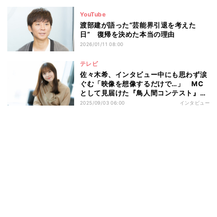
YouTube
渡部建が語った“芸能界引退を考えた
日” 復帰を決めた本当の理由
2026/01/11 08:00
テレビ
佐々木希、インタビュー中にも思わず涙
ぐむ「映像を想像するだけで…」 MC
として見届けた『鳥人間コンテスト』の
感動を振り返る
2025/09/03 06:00
インタビュー