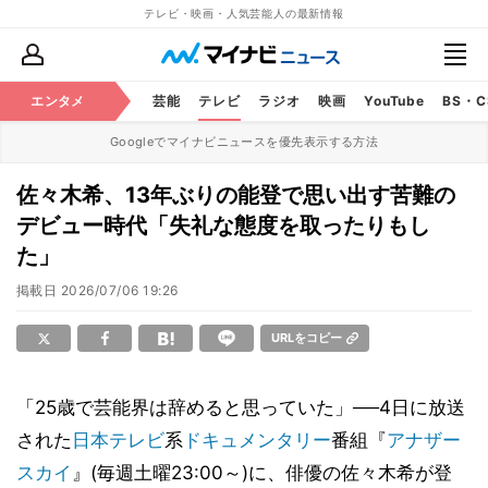
テレビ・映画・人気芸能人の最新情報
エンタメ
芸能
テレビ
ラジオ
映画
YouTube
BS・
Googleでマイナビニュースを優先表示する方法
佐々木希、13年ぶりの能登で思い出す苦難の
デビュー時代「失礼な態度を取ったりもし
た」
掲載日
2026/07/06 19:26
URLをコピー
「25歳で芸能界は辞めると思っていた」──4日に放送
された
日本テレビ
系
ドキュメンタリー
番組『
アナザー
スカイ
』(毎週土曜23:00～)に、俳優の佐々木希が登