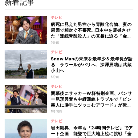
新着記事
テレビ
病死に見えた男性から青酸化合物、妻の
周囲で相次ぐ不審死…日本中を震撼させ
た「連続青酸殺人」の真相に迫る『金曜
ミステリークラブ!!!』
5分前
テレビ
Snow Manの未来を最年少＆最年長が語
る ラウールがパリへ、深澤辰哉は武蔵
小山へ
5分前
テレビ
閉幕後にサッカーW杯特別企画、パンサ
ー尾形興奮も中継回線トラブルで「ピン
芸人に勝手にツッコむアワード」が緊急
開幕『脱力タイムズ』
1時間前
テレビ
岩田剛典、今年も『24時間テレビ』でア
ート企画 能登で巨大地上絵に挑戦「全