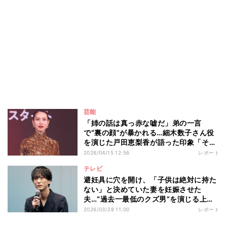
芸能
「姉の話は真っ赤な嘘だ」弟の一言
で“裏の顔”が暴かれる…細木数子さん役
を演じた戸田恵梨香が語った印象「そこ
も一つの魅力だったのかなというふうに
2026/04/15 12:56
レポート
感じています」 Netflixシリーズ『地獄
テレビ
に堕ちるわよ』配信記念PARTY
避妊具に穴を開け、「子供は絶対に持た
ない」と決めていた妻を妊娠させた
夫…“過去一最低のクズ男”を演じる上で
浅香航大が大切にしていることとは ド
2026/03/28 11:00
レポート
ラマ『産まない女はダメですか？ DINKs