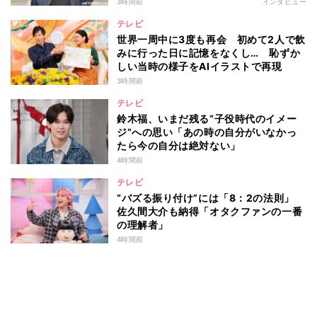
3時間前
インタビュー
テレビ
世界一周中に3度も再会 初めて2人で飲
みに行った日に記憶をなくし… 恥ずか
しい当時の様子をAIイラストで再現
3時間前
テレビ
鈴木福、いまだ残る“子役時代のイメー
ジ”への思い「あの時の自分がいなかっ
たら今の自分は絶対ない」
4時間前
テレビ
“バズる振り付け”には「8：2の法則」
佐久間大介も納得「オタクファンの一番
の理解者」
4時間前