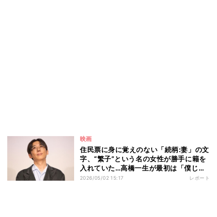
映画
住民票に身に覚えのない「続柄:妻」の文
字、“繁子”という名の女性が勝手に籍を
入れていた…高橋一生が最初は「僕じゃ
ないんじゃないかな」と思った役を引き
2026/05/02 15:17
レポート
受けることを決めた「最終的な説得の一
言」とは 映画『ラプソディ・ラプソデ
ィ』公開記念舞台挨拶