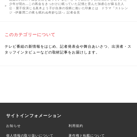
少年が現れ…この再会をきっかけに眠っていた記憶と歪んだ加虐心が蘇る主人
公・栗子役演じる真木よう子が自身の役柄に抱いた印象とは ドラマ『ストレン
ジ -伊藤潤二の夜も眠れぬ奇妙な話-』記者会見
このカテゴリーについて
テレビ番組の新情報をはじめ、記者発表会や舞台あいさつ、出演者・ス
タッフインタビューなどの取材記事をお届けします。
サイトインフォメーション
お知らせ
利用規約
個人情報の取り扱いについて
著作権と転載について