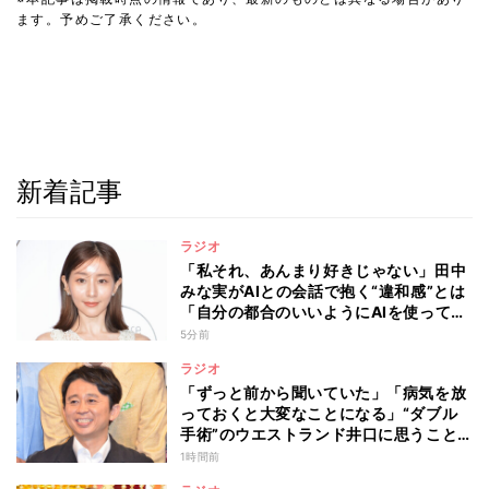
ます。予めご了承ください。
新着記事
ラジオ
「私それ、あんまり好きじゃない」田中
みな実がAIとの会話で抱く“違和感”とは
「自分の都合のいいようにAIを使ってる
人たちって…」
5分前
ラジオ
「ずっと前から聞いていた」「病気を放
っておくと大変なことになる」“ダブル
手術”のウエストランド井口に思うこと…
有吉弘行が本音を明かした“仕事と病
1時間前
気”の向き合い方