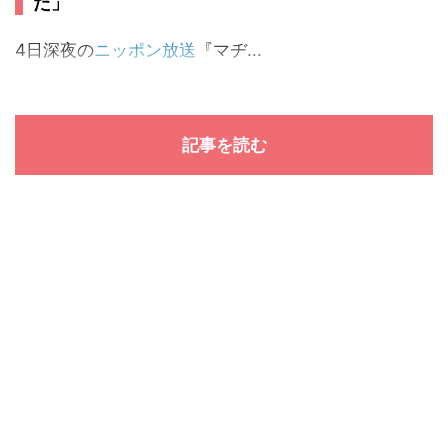
た」
4日深夜の
ニッポン放送
『マヂ...
記事を読む