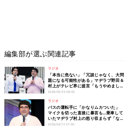
編集部が選ぶ関連記事
ラジオ
「本当に危ない」「冗談じゃなく、大問
題になる可能性がある」マヂラブ野田＆
村上がテレビ界に提言「もうやめましょ
う」
2026/05/25 08:00
ラジオ
バスの運転手に「かなりムカついた」
マイクを切った直後に暴言も…乗車して
いたマヂラブ村上の怒り収まらず「なん
で怒られなきゃいけないの?」
2026/04/12 07:00