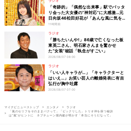
ラジオ
「奇跡的」「偶然な出来事」駅でバッタ
リ会った大女優の“神対応”に大感激…元
日向坂46松田好花が「あんな風に気を使
える人になりたい」と感動した“振る舞
11時間前
い”とは
ラジオ
「勝ちたいんや!」86歳で亡くなった板
東英二さん、明石家さんまを驚かせ
た“女装”秘話「執念がすごい」
2026/08/07 08:00
ラジオ
「いい人キャラが…」「キャラクターと
はいえ…」お笑い芸人の離婚発表に有吉
弘行が胸中吐露
2026/08/07 07:00
マイナビニューストップ
エンタメ
ラジオ
「嵐のセリフをそのままパクって」「ビックリした」トリオ仲を保つ秘訣
は“嵐”がヒントに ネプチューン堀内健が明かす「本当にそうだなって」