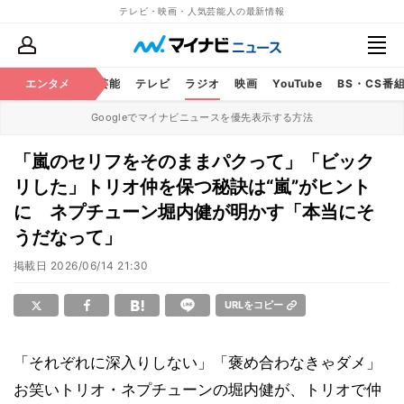
テレビ・映画・人気芸能人の最新情報
エンタメ
芸能
テレビ
ラジオ
映画
YouTube
BS・CS番
Googleでマイナビニュースを優先表示する方法
「嵐のセリフをそのままパクって」「ビック
リした」トリオ仲を保つ秘訣は“嵐”がヒント
に ネプチューン堀内健が明かす「本当にそ
うだなって」
掲載日
2026/06/14 21:30
URLをコピー
「それぞれに深入りしない」「褒め合わなきゃダメ」
お笑いトリオ・ネプチューンの堀内健が、トリオで仲