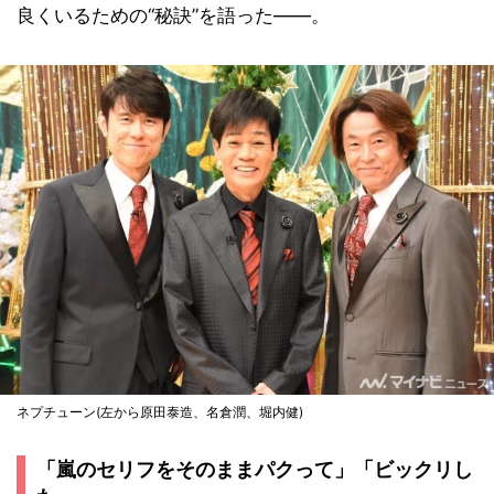
良くいるための“秘訣”を語った――。
ネプチューン(左から原田泰造、名倉潤、堀内健)
「嵐のセリフをそのままパクって」「ビックリし