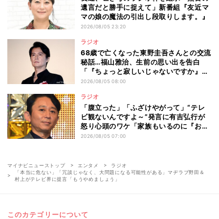
遺言だと勝手に捉えて」新番組『友近マ
マの娘の魔法の引出し段取りします。』
2026/08/05 23:20
ラジオ
68歳で亡くなった東野圭吾さんとの交流
秘話…福山雅治、生前の思い出を告白
「『ちょっと寂しいじゃないですか』と
言われ…」
2026/08/05 08:00
ラジオ
「腹立った」「ふざけやがって」“テレ
ビ観ないんですよ～”発言に有吉弘行が
怒り心頭のワケ「家族もいるのに『おい
おいおいおい!』って言うところでした」
2026/08/05 07:00
マイナビニューストップ
エンタメ
ラジオ
「本当に危ない」「冗談じゃなく、大問題になる可能性がある」マヂラブ野田＆
村上がテレビ界に提言「もうやめましょう」
このカテゴリーについて