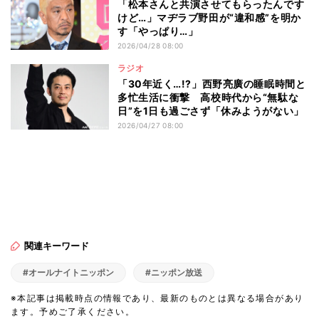
「松本さんと共演させてもらったんです
けど…」マヂラブ野田が“違和感”を明か
す「やっぱり…」
2026/04/28 08:00
ラジオ
「30年近く…!?」西野亮廣の睡眠時間と
多忙生活に衝撃 高校時代から“無駄な
日”を1日も過ごさず「休みようがない」
2026/04/27 08:00
関連キーワード
#オールナイトニッポン
#ニッポン放送
※本記事は掲載時点の情報であり、最新のものとは異なる場合があり
ます。予めご了承ください。