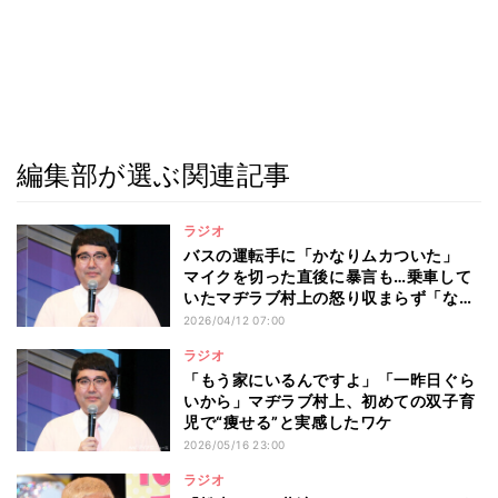
編集部が選ぶ関連記事
ラジオ
バスの運転手に「かなりムカついた」
マイクを切った直後に暴言も…乗車して
いたマヂラブ村上の怒り収まらず「なん
で怒られなきゃいけないの?」
2026/04/12 07:00
ラジオ
「もう家にいるんですよ」「一昨日ぐら
いから」マヂラブ村上、初めての双子育
児で“痩せる”と実感したワケ
2026/05/16 23:00
ラジオ