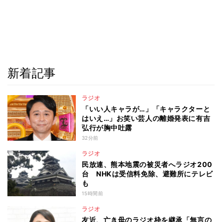
新着記事
ラジオ
「いい人キャラが…」「キャラクターと
はいえ…」お笑い芸人の離婚発表に有吉
弘行が胸中吐露
32分前
ラジオ
民放連、熊本地震の被災者へラジオ200
台 NHKは受信料免除、避難所にテレビ
も
15時間前
ラジオ
友近、亡き母のラジオ枠を継承「無言の