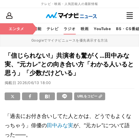
テレビ・映画・人気芸能人の最新情報
エンタメ
芸能
テレビ
ラジオ
映画
YouTube
BS・CS番
Googleでマイナビニュースを優先表示する方法
「信じられない!」共演者も驚がく…田中みな
実、“元カレ”との向き合い方「わかる人いると
思う」「少数だけどいる」
掲載日
2026/06/13 18:00
URLをコピー
「過去にお付き合いしてた人とかは、どうでもよくな
っちゃう」俳優の
田中みな実
が、“元カレ”について語
った――。