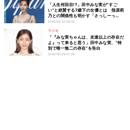
「人生何回目!?」田中みな実が“すご
い”と絶賛する7歳下の女優とは 指原莉
乃との関係性も明かす「さっしーっ
て…」
2026/05/30 08:00
ラジオ
「『みな実ちゃんは、友達以上の存在だ
よ』って来ると思う」田中みな実、“特
別で唯一無二の存在”を告白
2026/05/28 07:00