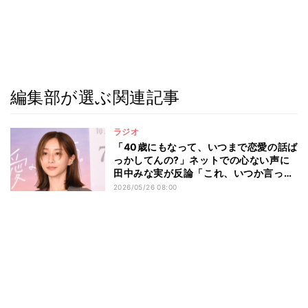
編集部が選ぶ関連記事
ラジオ
「40歳にもなって、いつまで恋愛の話ば
っかしてんの?」ネットでの心ない声に
田中みな実が反論「これ、いつか言って
やろう! と思って」
2026/05/26 08:00