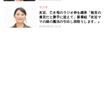
ラジオ
友近、亡き母のラジオ枠を継承「無言の
遺言だと勝手に捉えて」新番組『友近マ
マの娘の魔法の引出し段取りします。』
2026/08/05 23:20