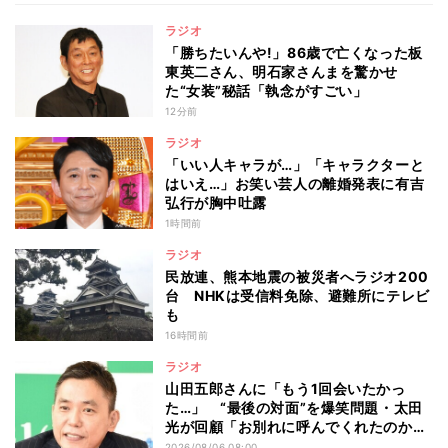
ラジオ
「勝ちたいんや!」86歳で亡くなった板
東英二さん、明石家さんまを驚かせ
た“女装”秘話「執念がすごい」
12分前
ラジオ
「いい人キャラが…」「キャラクターと
はいえ…」お笑い芸人の離婚発表に有吉
弘行が胸中吐露
1時間前
ラジオ
民放連、熊本地震の被災者へラジオ200
台 NHKは受信料免除、避難所にテレビ
も
16時間前
ラジオ
山田五郎さんに「もう1回会いたかっ
た…」 “最後の対面”を爆笑問題・太田
光が回顧「お別れに呼んでくれたのか
な」
2026/08/06 08:00