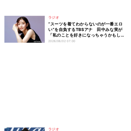
ラジオ
“スーツを着てわからないのが一番エロ
い”を自負するTBSアナ 田中みな実が
「私のことを好きになっちゃうかもしれ
ないから…」と惑わす
2026/06/02 07:00
ラジオ