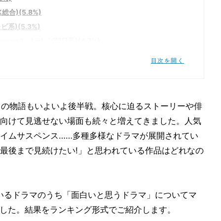
合)(5.8%)
系)(5.3%)
son3』(テレビ朝日系)(4.7%)
目次を開く
レビ)(4.2%)
日本テレビ系)(3.7%)
)
マ」の物語もいよいよ後半戦。核心に迫るストーリーや俳
マが続々!
向けて見逃せない場面も続々と増えてきました。人気
イムサスペンス……多種多様なドラマが展開されてい
最後まで見続けたい!」と思われている作品はどれなの
ているドラマのうち「面白いと思うドラマ」についてマ
ました。結果をランキング形式でご紹介します。