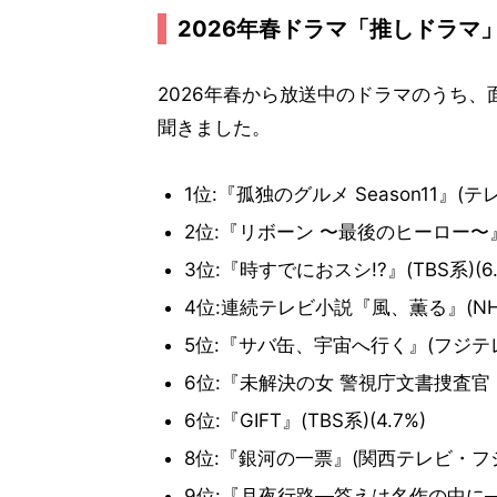
2026年春ドラマ「推しドラマ
2026年春から放送中のドラマのうち、
聞きました。
1位:『孤独のグルメ Season11』(テレ
2位:『リボーン 〜最後のヒーロー〜』(
3位:『時すでにおスシ!?』(TBS系)(6.
4位:連続テレビ小説『風、薫る』(NHK総
5位:『サバ缶、宇宙へ行く』(フジテレビ
6位:『未解決の女 警視庁文書捜査官 Se
6位:『GIFT』(TBS系)(4.7%)
8位:『銀河の一票』(関西テレビ・フジテ
9位:『月夜行路―答えは名作の中に―』