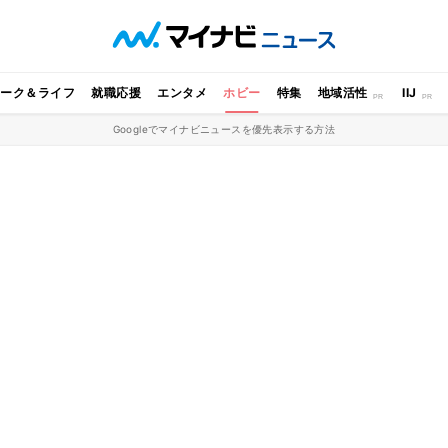
ワーク＆ライフ
就職応援
エンタメ
ホビー
特集
地域活性
IIJ
Googleでマイナビニュースを優先表示する方法