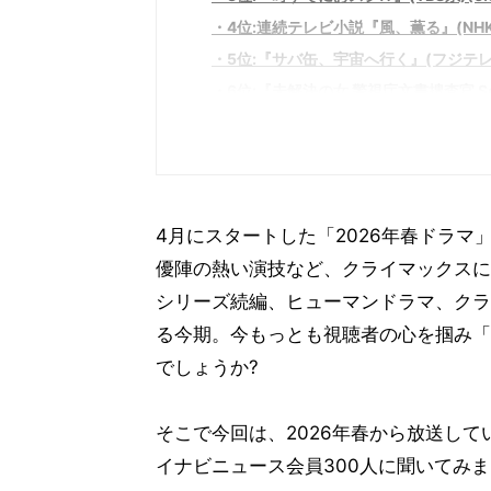
4位:連続テレビ小説『風、薫る』(NHK総
5位:『サバ缶、宇宙へ行く』(フジテレビ
6位:『未解決の女 警視庁文書捜査官 Sea
6位:『GIFT』(TBS系)(4.7%)
8位:『銀河の一票』(関西テレビ・フジテ
9位:『月夜行路―答えは名作の中に―』(
9位:『田鎖ブラザーズ』(TBS系)(3.7%
4月にスタートした「2026年春ドラ
まとめ:クライマックスを迎える春ドラ
優陣の熱い演技など、クライマックスに
シリーズ続編、ヒューマンドラマ、クラ
る今期。今もっとも視聴者の心を掴み「
でしょうか?
そこで今回は、2026年春から放送し
イナビニュース会員300人に聞いてみ