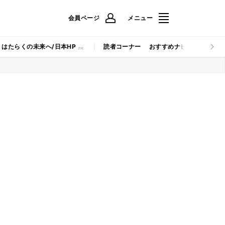
会員ページ
メニュー
はたらくの未来へ/日本HP
読者コーナー
おすすめナビ
マイナビB