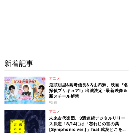
新着記事
アニメ
鬼頭明里&島﨑信長&内山昂輝、映画『名
探偵プリキュア!』出演決定 -最新映像＆
新スチール解禁
6分前
アニメ
未来古代楽団、3週連続デジタルリリー
ス決定！8/14には「忘れじの言の葉
[Symphonic ver.]」feat.戌亥とこを配