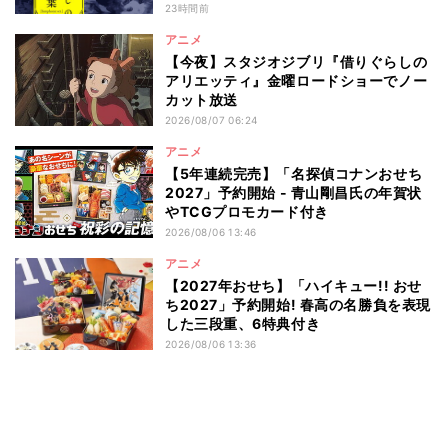
信
23時間前
アニメ
【今夜】スタジオジブリ『借りぐらしの
アリエッティ』金曜ロードショーでノー
カット放送
2026/08/07 06:24
アニメ
【5年連続完売】「名探偵コナンおせち
2027」予約開始 - 青山剛昌氏の年賀状
やTCGプロモカード付き
2026/08/06 13:46
アニメ
【2027年おせち】「ハイキュー!! おせ
ち2027」予約開始! 春高の名勝負を表現
した三段重、6特典付き
2026/08/06 13:36