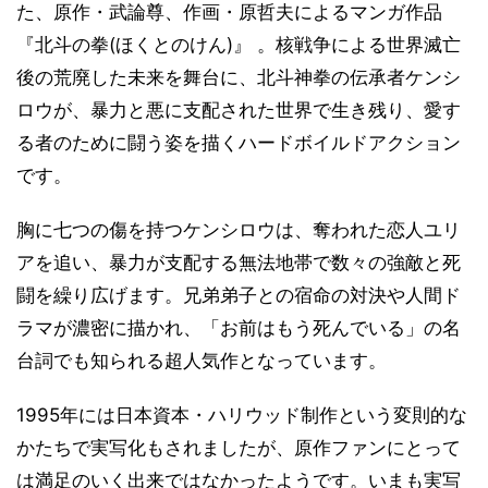
た、原作・武論尊、作画・原哲夫によるマンガ作品
『北斗の拳(ほくとのけん)』 。核戦争による世界滅亡
後の荒廃した未来を舞台に、北斗神拳の伝承者ケンシ
ロウが、暴力と悪に支配された世界で生き残り、愛す
る者のために闘う姿を描くハードボイルドアクション
です。
胸に七つの傷を持つケンシロウは、奪われた恋人ユリ
アを追い、暴力が支配する無法地帯で数々の強敵と死
闘を繰り広げます。兄弟弟子との宿命の対決や人間ド
ラマが濃密に描かれ、「お前はもう死んでいる」の名
台詞でも知られる超人気作となっています。
1995年には日本資本・ハリウッド制作という変則的な
かたちで実写化もされましたが、原作ファンにとって
は満足のいく出来ではなかったようです。いまも実写