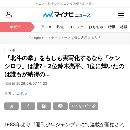
アニメ・特撮などのコアな情報をより深く
ホビー
アニメ
鉄道
コミック
おもちゃ
特撮
将棋
Googleでマイナビニュースを優先表示する方法
レポート
『北斗の拳』をもしも実写化するなら「ケン
シロウ」は誰? - 2位鈴木亮平、1位に輝いたの
は誰もが納得の…
掲載日
2026/06/07 11:23
著者：
エボル
URLをコピー
1983年より『週刊少年ジャンプ』にて連載が開始され