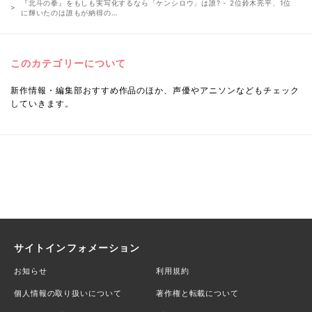
『北斗の拳』をもしも実写化するなら「ケンシロウ」は誰? - 2位鈴木亮平、1位
に輝いたのは誰もが納得の…
このカテゴリーについて
新作情報・編集部おすすめ作品のほか、声優やアニソンなどもチェック
していきます。
サイトインフォメーション
お知らせ
利用規約
個人情報の取り扱いについて
著作権と転載について