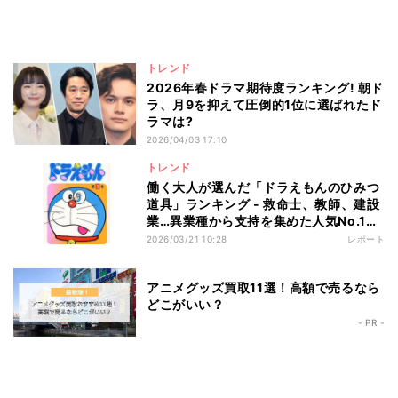
トレンド
2026年春ドラマ期待度ランキング! 朝ド
ラ、月9を抑えて圧倒的1位に選ばれたド
ラマは?
2026/04/03 17:10
トレンド
働く大人が選んだ「ドラえもんのひみつ
道具」ランキング - 救命士、教師、建設
業…異業種から支持を集めた人気No.1と
は?
2026/03/21 10:28
レポート
アニメグッズ買取11選！高額で売るなら
どこがいい？
- PR -