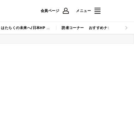
会員ページ
メニュー
はたらくの未来へ/日本HP
読者コーナー
おすすめナビ
マイナビB