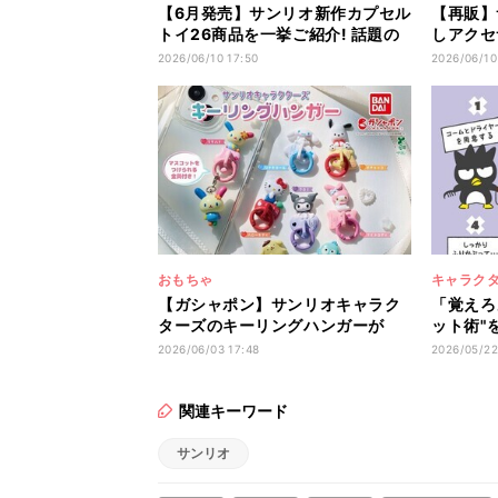
【6月発売】サンリオ新作カプセル
【再販】
トイ26商品を一挙ご紹介! 話題の
しアクセサ
「なりきりお惣菜マスコット」の
ナモロー
2026/06/10 17:50
2026/06/10
ほか日焼けデザインも続々登場
ラインナ
おもちゃ
キャラク
【ガシャポン】サンリオキャラク
「覚えろ
ターズのキーリングハンガーが
ット術"
「かわいすぎやぁん」「ほんまに
X民総ツ
2026/06/03 17:48
2026/05/22
300円でいいんか」と話題
て…」「
関連キーワード
サンリオ