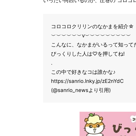
いったい何匹いるのか、圧巻の“コロコロ
コロコロクリリンのなかまを紹介☆
︶︶︶︶︶︶v︶︶︶︶︶︶︶︶︶
こんなに、なかまがいるって知って
びっくりした人は♡を押してね!
.
この中で好きなコは誰かな♪
https://sanrio.lnky.jp/zE2nYdC
(@sanrio_newsより引用)