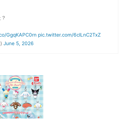
た？
t.co/GgqKAPC0rn
pic.twitter.com/6cILnC2TxZ
s)
June 5, 2026