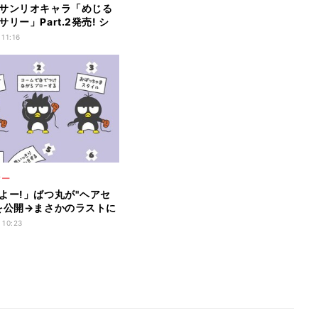
サンリオキャラ「めじる
リー」Part.2発売! シ
ル、ウサハナ、クロミが
 11:16
ップ!
ター
よー!」ばつ丸が"ヘアセ
を公開→まさかのラストに
ッコミ「待って…まっ
 10:23
かわいすぎて尊死」