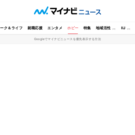
ワーク＆ライフ
就職応援
エンタメ
ホビー
特集
地域活性
IIJ
Googleでマイナビニュースを優先表示する方法