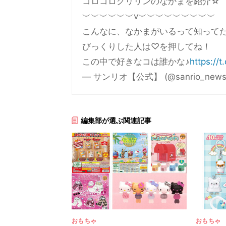
コロコロクリリンのなかまを紹介☆
︶︶︶︶︶︶v︶︶︶︶︶︶︶︶︶
こんなに、なかまがいるって知って
びっくりした人は♡を押してね！
この中で好きなコは誰かな♪
https://
— サンリオ【公式】 (@sanrio_new
編集部が選ぶ関連記事
おもちゃ
おもちゃ