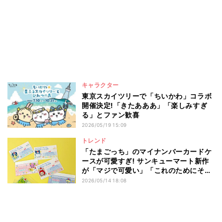
キャラクター
東京スカイツリーで「ちいかわ」コラボ
開催決定!「きたあああ」「楽しみすぎ
る」とファン歓喜
2026/05/19 15:09
トレンド
「たまごっち」のマイナンバーカードケ
ースが可愛すぎ! サンキューマート新作
が「マジで可愛い」「これのためにそろ
そろマイナンバーカード作ろうかな」と
2026/05/14 18:08
大人気