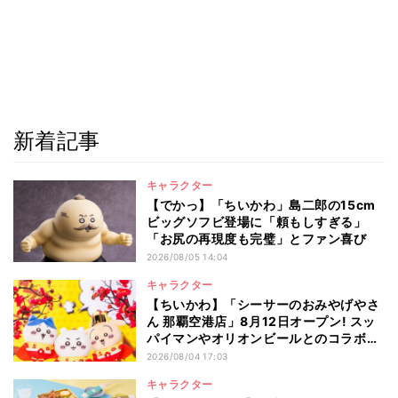
新着記事
キャラクター
【でかっ】「ちいかわ」島二郎の15cm
ビッグソフビ登場に「頼もしすぎる」
「お尻の再現度も完璧」とファン喜び
2026/08/05 14:04
キャラクター
【ちいかわ】「シーサーのおみやげやさ
ん 那覇空港店」8月12日オープン! スッ
パイマンやオリオンビールとのコラボ商
品一覧
2026/08/04 17:03
キャラクター