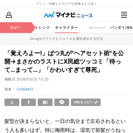
アニメ・特撮などのコアな情報をより深く
ちゃ
特撮
ホビー
将棋
トレンド
キャラクター
バンダイ/BAN
Sponsored
Googleでマイナビニュースを優先表示する方法
「覚えろよー!」ばつ丸が"ヘアセット術"を公
開→まさかのラストにX民総ツッコミ「待っ
て…まって…」「かわいすぎて尊死」
掲載日
2026/05/22 10:23
著者：
CHIGAKO
URLをコピー
髪型が決まらないと、一日の気分まで左右されるとい
う人も多いはず。特に梅雨時は、湿気で前髪がうねっ