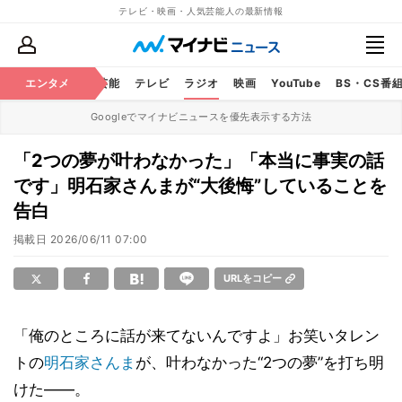
テレビ・映画・人気芸能人の最新情報
エンタメ
芸能
テレビ
ラジオ
映画
YouTube
BS・CS番
Googleでマイナビニュースを優先表示する方法
「2つの夢が叶わなかった」「本当に事実の話
です」明石家さんまが“大後悔”していることを
告白
掲載日
2026/06/11 07:00
URLをコピー
「俺のところに話が来てないんですよ」お笑いタレン
トの
明石家さんま
が、叶わなかった“2つの夢”を打ち明
けた――。