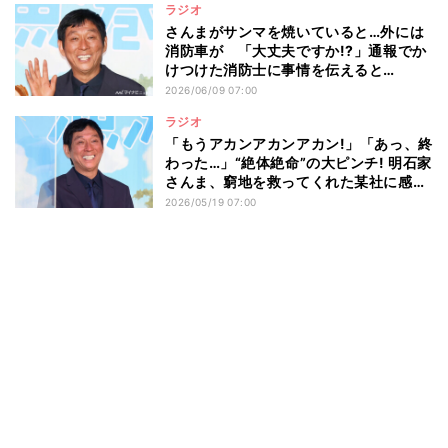
ラジオ
さんまがサンマを焼いていると…外には
消防車が 「大丈夫ですか!?」通報でか
けつけた消防士に事情を伝えると…
2026/06/09 07:00
ラジオ
「もうアカンアカンアカン!」「あっ、終
わった…」“絶体絶命”の大ピンチ! 明石家
さんま、窮地を救ってくれた某社に感謝
「本当にありがとうございます」「お礼
2026/05/19 07:00
にうかがいます」