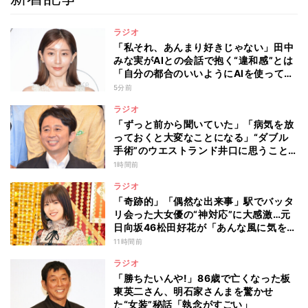
ラジオ
「私それ、あんまり好きじゃない」田中
みな実がAIとの会話で抱く“違和感”とは
「自分の都合のいいようにAIを使ってる
人たちって…」
5分前
ラジオ
「ずっと前から聞いていた」「病気を放
っておくと大変なことになる」“ダブル
手術”のウエストランド井口に思うこと…
有吉弘行が本音を明かした“仕事と病
1時間前
気”の向き合い方
ラジオ
「奇跡的」「偶然な出来事」駅でバッタ
リ会った大女優の“神対応”に大感激…元
日向坂46松田好花が「あんな風に気を使
える人になりたい」と感動した“振る舞
11時間前
い”とは
ラジオ
「勝ちたいんや!」86歳で亡くなった板
東英二さん、明石家さんまを驚かせ
た“女装”秘話「執念がすごい」