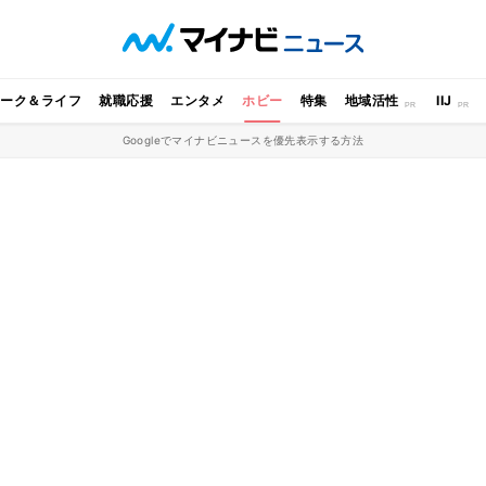
ワーク＆ライフ
就職応援
エンタメ
ホビー
特集
地域活性
IIJ
Googleでマイナビニュースを優先表示する方法