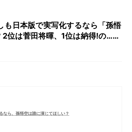
しも日本版で実写化するなら「孫悟
 2位は菅田将暉、1位は納得!の……
るなら、孫悟空は誰に演じてほしい？