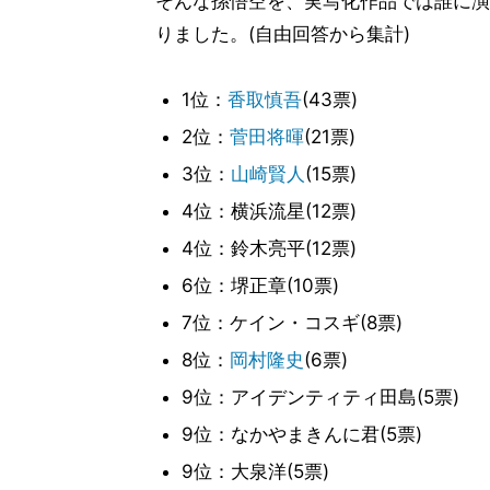
そんな孫悟空を、実写化作品では誰に演
りました。(自由回答から集計)
1位：
香取慎吾
(43票)
2位：
菅田将暉
(21票)
3位：
山崎賢人
(15票)
4位：横浜流星(12票)
4位：鈴木亮平(12票)
6位：堺正章(10票)
7位：ケイン・コスギ(8票)
8位：
岡村隆史
(6票)
9位：アイデンティティ田島(5票)
9位：なかやまきんに君(5票)
9位：大泉洋(5票)