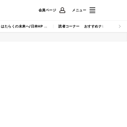
会員ページ
メニュー
はたらくの未来へ/日本HP
読者コーナー
おすすめナビ
マイナビB