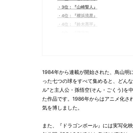
3位：『山崎賢人』
4位：『横浜流星』
4位：『鈴木亮平』
6位：『堺正章』
7位：『ケイン・コスギ』
8位：『岡村隆史』
9位：『アイデンティティ田島』
9位：『なかやまきんに君』
1984年から連載が開始された、鳥山
9位：『大泉洋』
った七つの球をすべて集めると、どんな
実写版『ドラゴンボール』孫悟空役ラ
ル"と主人公・孫悟空(そん・ごくう)
た作品です。1986年からはアニメ化
気を博しました。
また、『ドラゴンボール』には実写化映