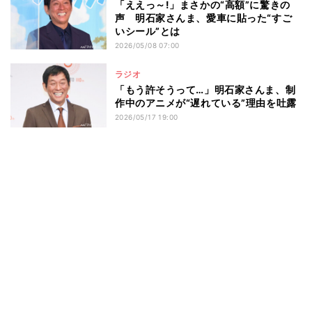
「ええっ～!」まさかの“高額”に驚きの
声 明石家さんま、愛車に貼った“すご
いシール”とは
2026/05/08 07:00
ラジオ
「もう許そうって…」明石家さんま、制
作中のアニメが“遅れている”理由を吐露
2026/05/17 19:00