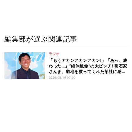
編集部が選ぶ関連記事
ラジオ
「もうアカンアカンアカン!」「あっ、終
わった…」“絶体絶命”の大ピンチ! 明石家
さんま、窮地を救ってくれた某社に感謝
「本当にありがとうございます」「お礼
2026/05/19 07:00
にうかがいます」