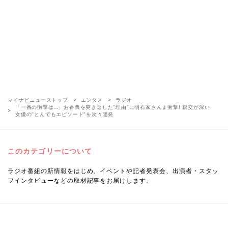
マイナビニューストップ
エンタメ
ラジオ
「一番の衝撃は…」お香典を突き返した“理由”に明石家さんま衝撃! 親交が深い
女優の“とんでもエピソード”を次々連発
このカテゴリーについて
ラジオ番組の新情報をはじめ、イベントや記者発表会、出演者・スタッ
フインタビューなどの取材記事をお届けします。