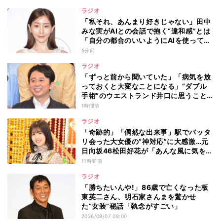
ラジオ
「私それ、あんまり好きじゃない」田中
みな実がAIとの会話で抱く“違和感”とは
「自分の都合のいいようにAIを使ってる
人たちって…」
5分前
ラジオ
「ずっと前から聞いていた」「病気を放
っておくと大変なことになる」“ダブル
手術”のウエストランド井口に思うこと…
有吉弘行が本音を明かした“仕事と病
1時間前
気”の向き合い方
ラジオ
「奇跡的」「偶然な出来事」駅でバッタ
リ会った大女優の“神対応”に大感激…元
日向坂46松田好花が「あんな風に気を使
える人になりたい」と感動した“振る舞
11時間前
い”とは
ラジオ
「勝ちたいんや!」86歳で亡くなった板
東英二さん、明石家さんまを驚かせ
た“女装”秘話「執念がすごい」
2026/08/07 08:00