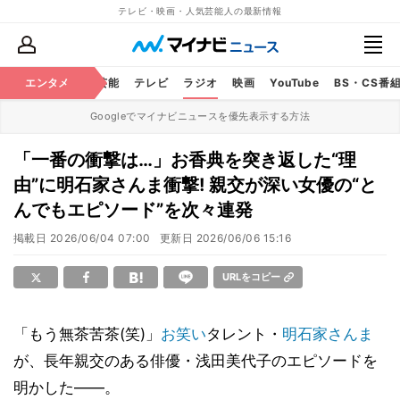
テレビ・映画・人気芸能人の最新情報
エンタメ
芸能
テレビ
ラジオ
映画
YouTube
BS・CS番
Googleでマイナビニュースを優先表示する方法
「一番の衝撃は…」お香典を突き返した“理
由”に明石家さんま衝撃! 親交が深い女優の“と
んでもエピソード”を次々連発
掲載日
2026/06/04 07:00
更新日
2026/06/06 15:16
URLをコピー
「もう無茶苦茶(笑)」
お笑い
タレント・
明石家さんま
が、長年親交のある俳優・浅田美代子のエピソードを
明かした――。