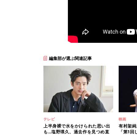
編集部が選ぶ関連記事
テレビ
映画
上半身裸で水をかけられた思い出
有村架純
も…塩野瑛久、過去作を見つめ直
「第1回