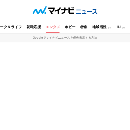
ワーク＆ライフ
就職応援
エンタメ
ホビー
特集
地域活性
IIJ
Googleでマイナビニュースを優先表示する方法