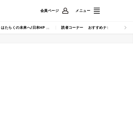
会員ページ
メニュー
はたらくの未来へ/日本HP
読者コーナー
おすすめナビ
マイナビB