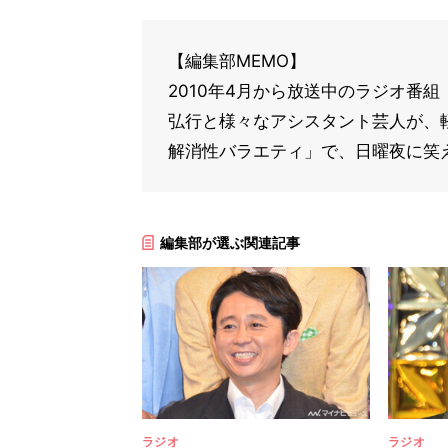
【編集部MEMO】
2010年4月から放送中のラジオ番組『有
弘行と様々なアシスタント芸人が、
解消性バラエティ」で、日曜夜に笑え
編集部が選ぶ関連記事
ラジオ
ラジオ