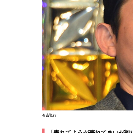
有吉弘行
「売れてようが売れてまいが誰