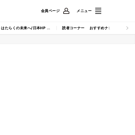
会員ページ
メニュー
はたらくの未来へ/日本HP
読者コーナー
おすすめナビ
マイナビB