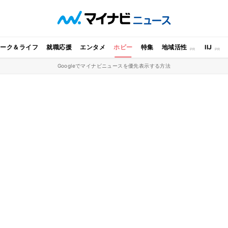
ワーク＆ライフ
就職応援
エンタメ
ホビー
特集
地域活性
IIJ
Googleでマイナビニュースを優先表示する方法