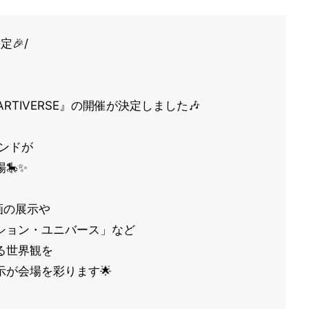
定🎉/
ARTIVERSE』の開催が決定しました🎶
ンドが
🎠✨
画の展示や
ション・ユニバース」など
る世界観を
が会場を彩ります🌟