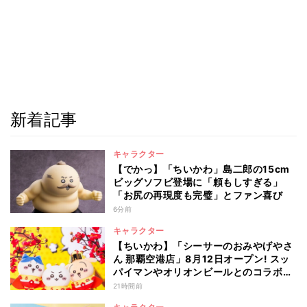
新着記事
キャラクター
【でかっ】「ちいかわ」島二郎の15cm
ビッグソフビ登場に「頼もしすぎる」
「お尻の再現度も完璧」とファン喜び
6分前
キャラクター
【ちいかわ】「シーサーのおみやげやさ
ん 那覇空港店」8月12日オープン! スッ
パイマンやオリオンビールとのコラボ商
品一覧
21時間前