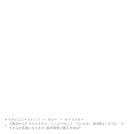
マイナビニューストップ
ホビー
キャラクター
【明日から】マクドナルド、ハッピーセット「ちいかわ」第2弾はハチワレ、ウ
サギらが店員になりきり! 販売期間と購入方法は?