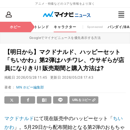
アニメ・特撮などのコアな情報をより深く
ちゃ
特撮
ホビー
将棋
トレンド
キャラクター
バンダイ/BAN
Sponsored
Googleでマイナビニュースを優先表示する方法
【明日から】マクドナルド、ハッピーセット
「ちいかわ」第2弾はハチワレ、ウサギらが店
員になりきり! 販売期間と購入方法は?
掲載日
2026/05/28 11:45
更新日
2026/05/28 17:43
著者：
MN ホビー編集部
URLをコピー
マクドナルド
にて現在販売中のハッピーセット「
ちい
かわ
」。5月29日から配布開始となる第2弾のおもちゃ