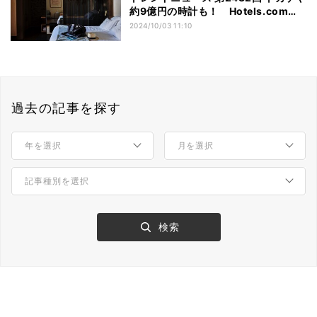
約9億円の時計も！ Hotels.comが
「ホテルの変わった忘れ物」を調査
2024/10/03 11:10
過去の記事を探す