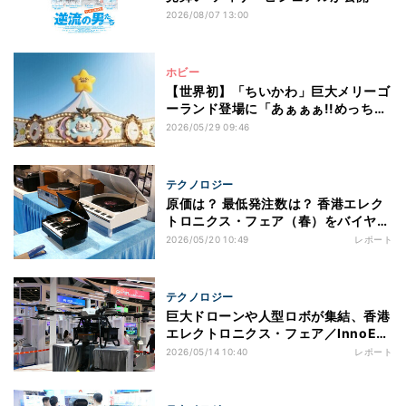
2026/08/07 13:00
ホビー
【世界初】「ちいかわ」巨大メリーゴ
ーランド登場に「あぁぁぁ!!めっちゃ
かわいい!」「メリーゴーランド???!!
2026/05/29 09:46
(3度見)」とファン歓喜 - 香港でちい
かわ大型特別展「CHIIKAWA
ARTIVERSE」開催
テクノロジー
原価は？ 最低発注数は？ 香港エレク
トロニクス・フェア（春）をバイヤー
視点で回ってみた
2026/05/20 10:49
レポート
テクノロジー
巨大ドローンや人型ロボが集結、香港
エレクトロニクス・フェア／InnoEX
で見た最新テクノロジー
2026/05/14 10:40
レポート