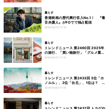
てきた
暮らす
香港映画の歴代興行収入No.1！ 『毒
舌弁護人』がFOでで独占配信
2025/02/12 17:10
暮らす
トレンドニュース 第2460回 2025年
の旅行、「買い物旅行」「グルメ重視
のホテル選び」などがトレンドに
2024/10/27 11:10
暮らす
トレンドニュース 第2433回 3位「ホ
ノルル」、2位「台北」、1位は？
エクスペディア、秋の人気海外旅行先
2024/10/03 11:10
ランキングを発表
暮らす
トレンドニュース 第2432回 トカゲや