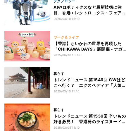
テクノロジー
AIやロボティクスなど最新技術に注
目、香港エレクトロニクス・フェア／
InnoEX開催
2026/04/10 16:19
ワーク＆ライフ
【香港】ちいかわの世界を再現した
「CHIIKAWA DAYS」展開催 - ナガ
ノ氏描き下ろしの限定「飲茶」コレク
2025/06/30 10:46
ションも
暮らす
トレンドニュース 第1546回 GWはど
こへ行く？ エクスペディア「人気海
外旅行先ランキング2025」を発表
2025/03/15 11:10
暮らす
トレンドニュース 第1536回 辛いもの
好き必見！ 香港発のライスヌードル
店「譚仔三哥」の新作メニューを食べ
2025/03/05 11:10