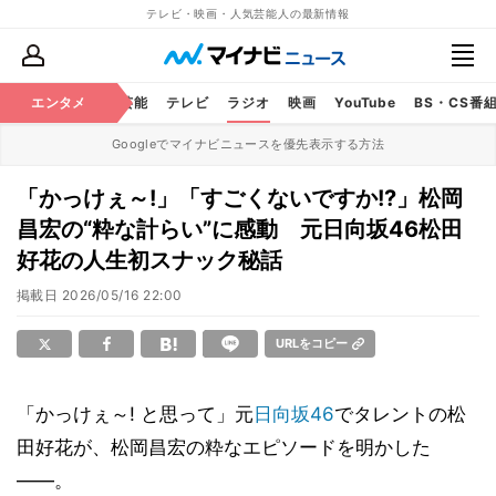
テレビ・映画・人気芸能人の最新情報
エンタメ
芸能
テレビ
ラジオ
映画
YouTube
BS・CS番
Googleでマイナビニュースを優先表示する方法
「かっけぇ～!」「すごくないですか!?」松岡
昌宏の“粋な計らい”に感動 元日向坂46松田
好花の人生初スナック秘話
掲載日
2026/05/16 22:00
URLをコピー
「かっけぇ～! と思って」元
日向坂46
でタレントの松
田好花が、松岡昌宏の粋なエピソードを明かした
――。