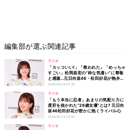
編集部が選ぶ関連記事
ラジオ
「カッコいい!」「救われた」「めっちゃ
すごい」松岡昌宏の“粋な気遣い”に尊敬
と感激…元日向坂46・松田好花が熱弁
「私もそういう人間になりたい」
2026/04/24 07:30
ラジオ
「もう本当に忍者」あまりの気配り力に
度肝を抜かれた“26歳女優”とは? 元日向
坂46松田好花が密かに抱くライバル心
2026/05/13 22:00
ラジオ