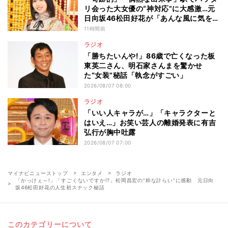
リ会った大女優の“神対応”に大感激…元
日向坂46松田好花が「あんな風に気を使
える人になりたい」と感動した“振る舞
11時間前
い”とは
ラジオ
「勝ちたいんや!」86歳で亡くなった板
東英二さん、明石家さんまを驚かせ
た“女装”秘話「執念がすごい」
2026/08/07 08:00
ラジオ
「いい人キャラが…」「キャラクターと
はいえ…」お笑い芸人の離婚発表に有吉
弘行が胸中吐露
2026/08/07 07:00
マイナビニューストップ
エンタメ
ラジオ
「かっけぇ～!」「すごくないですか!?」松岡昌宏の“粋な計らい”に感動 元日向
坂46松田好花の人生初スナック秘話
このカテゴリーについて