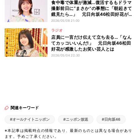
食中毒で体重が激減…復活するもドラマ
撮影前日に“まさか”の事態に「朝起きて
鏡見たら…」 元日向坂46松田好花が
『まりとっつぁん』撮影の裏側を告白
2026/05/08 21:00
ラジオ
店員に一言だけ伝えて立ち去る…「なん
てカッコいいんだ!」 元日向坂46松田
好花が感激したお笑い芸人とは
2026/05/04 22:30
関連キーワード
#オールナイトニッポン
#ニッポン放送
#日向坂46
※本記事は掲載時点の情報であり、最新のものとは異なる場合があり
ます。予めご了承ください。