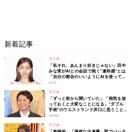
新着記事
ラジオ
「私それ、あんまり好きじゃない」田中
みな実がAIとの会話で抱く“違和感”とは
「自分の都合のいいようにAIを使ってる
人たちって…」
5分前
ラジオ
「ずっと前から聞いていた」「病気を放
っておくと大変なことになる」“ダブル
手術”のウエストランド井口に思うこと…
有吉弘行が本音を明かした“仕事と病
1時間前
気”の向き合い方
ラジオ
「奇跡的」「偶然な出来事」駅でバッタ